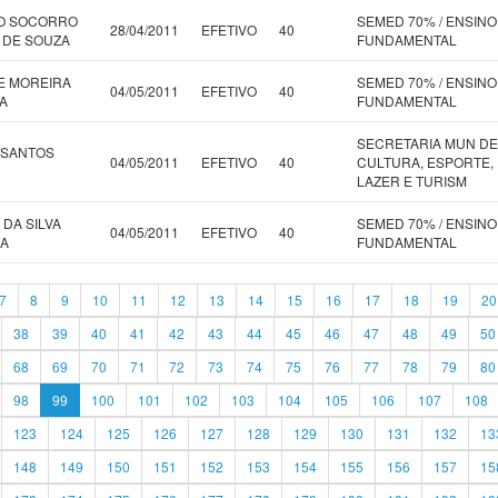
DO SOCORRO
SEMED 70% / ENSINO
28/04/2011
EFETIVO
40
 DE SOUZA
FUNDAMENTAL
E MOREIRA
SEMED 70% / ENSINO
04/05/2011
EFETIVO
40
A
FUNDAMENTAL
SECRETARIA MUN DE
 SANTOS
04/05/2011
EFETIVO
40
CULTURA, ESPORTE,
LAZER E TURISM
 DA SILVA
SEMED 70% / ENSINO
04/05/2011
EFETIVO
40
RA
FUNDAMENTAL
7
8
9
10
11
12
13
14
15
16
17
18
19
20
38
39
40
41
42
43
44
45
46
47
48
49
50
68
69
70
71
72
73
74
75
76
77
78
79
80
98
99
100
101
102
103
104
105
106
107
108
123
124
125
126
127
128
129
130
131
132
13
148
149
150
151
152
153
154
155
156
157
15