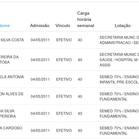
Carga
horária
Nome
Admissão
Vínculo
semanal
Lotação
SECRETARIA MUNC 
SILVA COSTA
04/05/2011
EFETIVO
40
ADMINISTRACAO / S
SECRETARIA MUNIC 
EREIRA DA
04/05/2011
EFETIVO
40
SAUDE / HOSPITAL M 
ITOSA
ASSIS
LA ANTONIA
SEMED 70% / ENSINO
04/05/2011
EFETIVO
40
INFANTIL PRE-ESCOL
N ALVES DE
SEMED 70% / ENSINO
04/05/2011
EFETIVO
40
FUNDAMENTAL
DA SILVA
SEMED 70% / ENSINO
04/05/2011
EFETIVO
40
PEREIRA
FUNDAMENTAL
IA CARDOSO
SEMED 70% / ENSINO
04/05/2011
EFETIVO
40
FUNDAMENTAL