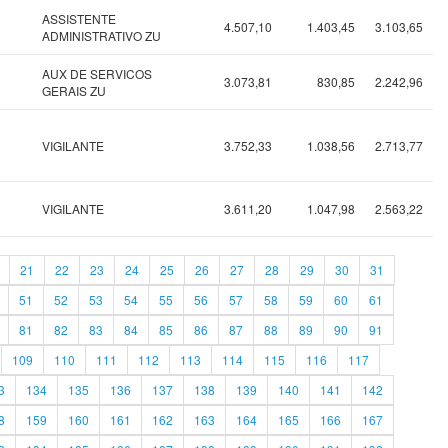
ASSISTENTE
4.507,10
1.403,45
3.103,65
ADMINISTRATIVO ZU
AUX DE SERVICOS
3.073,81
830,85
2.242,96
GERAIS ZU
VIGILANTE
3.752,33
1.038,56
2.713,77
VIGILANTE
3.611,20
1.047,98
2.563,22
21
22
23
24
25
26
27
28
29
30
31
51
52
53
54
55
56
57
58
59
60
61
81
82
83
84
85
86
87
88
89
90
91
109
110
111
112
113
114
115
116
117
3
134
135
136
137
138
139
140
141
142
8
159
160
161
162
163
164
165
166
167