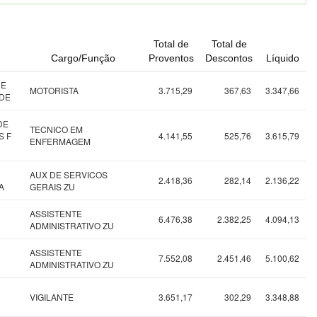
Total de
Total de
Cargo/Função
Proventos
Descontos
Líquido
DE
MOTORISTA
3.715,29
367,63
3.347,66
EDE
DE
TECNICO EM
S F
4.141,55
525,76
3.615,79
ENFERMAGEM
AUX DE SERVICOS
2.418,36
282,14
2.136,22
A
GERAIS ZU
ASSISTENTE
6.476,38
2.382,25
4.094,13
ADMINISTRATIVO ZU
ASSISTENTE
7.552,08
2.451,46
5.100,62
ADMINISTRATIVO ZU
VIGILANTE
3.651,17
302,29
3.348,88