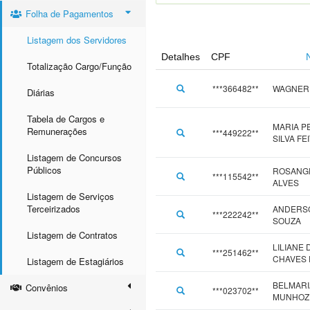
Folha de Pagamentos
Listagem dos Servidores
Detalhes
CPF
Totalização Cargo/Função
***366482**
WAGNER 
Diárias
Tabela de Cargos e
MARIA P
Remunerações
***449222**
SILVA FE
Listagem de Concursos
Públicos
ROSANGE
***115542**
ALVES
Listagem de Serviços
Terceirizados
ANDERSO
***222242**
SOUZA
Listagem de Contratos
LILIANE 
***251462**
CHAVES 
Listagem de Estagiários
BELMAR
Convênios
***023702**
MUNHOZ