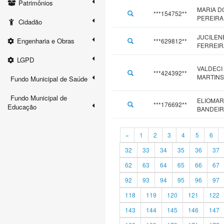
Patrimônios
MARIA 
***154752**
PEREIRA
Cidadão
JUCILEN
Engenharia e Obras
***629812**
FERREIR
LGPD
VALDECI
***424392**
MARTINS
Fundo Municipal de Saúde
Fundo Municipal de
ELIOMAR
***176692**
Educação
BANDEI
«
1
2
3
4
5
6
32
33
34
35
36
37
62
63
64
65
66
67
92
93
94
95
96
97
118
119
120
121
122
143
144
145
146
147