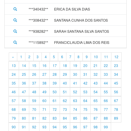
***340432**
ERICA DA SILVA DIAS
0
***308432**
SANTANA CUNHA DOS SANTOS
0
***938282**
SARAH SANTANA SILVA SANTOS
0
***115892**
FRANCICLAUDIA LIMA DOS REIS
0
«
1
2
3
4
5
6
7
8
9
10
11
12
13
14
15
16
17
18
19
20
21
22
23
24
25
26
27
28
29
30
31
32
33
34
35
36
37
38
39
40
41
42
43
44
45
46
47
48
49
50
51
52
53
54
55
56
57
58
59
60
61
62
63
64
65
66
67
68
69
70
71
72
73
74
75
76
77
78
79
80
81
82
83
84
85
86
87
88
89
90
91
92
93
94
95
96
97
98
99