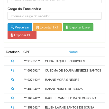
Cargo do Funcionário
Pesquisar
Exportar TXT
Exportar Excel
Exportar PDF
Detalhes
CPF
Nome
A
***917851**
OLINA RAQUEL RODRIGUES
0
***699592**
QUEDMA DE SOUSA MENEZES SANTOS
0
***927442**
RAIANE MORAIS NEGRE
0
***430042**
RAIANE NUNES DE SOUZA
0
***168242**
RAQUEL CAMPELO DA SILVA SOUZA
0
***358642**
ELLEN LAIANE SANTOS DE SOUSA
0