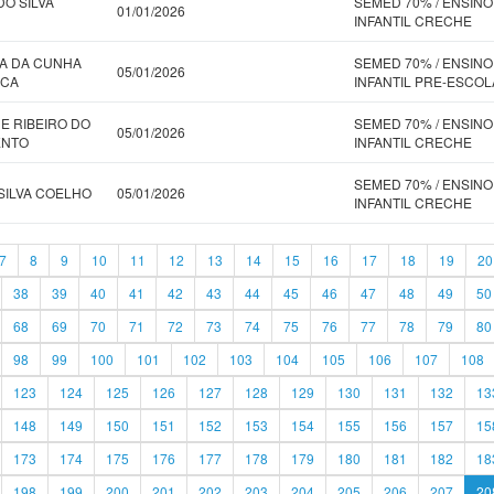
O SILVA
SEMED 70% / ENSINO
01/01/2026
INFANTIL CRECHE
A DA CUNHA
SEMED 70% / ENSINO
05/01/2026
CA
INFANTIL PRE-ESCOL
E RIBEIRO DO
SEMED 70% / ENSINO
05/01/2026
ENTO
INFANTIL CRECHE
SEMED 70% / ENSINO
 SILVA COELHO
05/01/2026
INFANTIL CRECHE
7
8
9
10
11
12
13
14
15
16
17
18
19
20
38
39
40
41
42
43
44
45
46
47
48
49
50
68
69
70
71
72
73
74
75
76
77
78
79
80
98
99
100
101
102
103
104
105
106
107
108
123
124
125
126
127
128
129
130
131
132
13
148
149
150
151
152
153
154
155
156
157
15
173
174
175
176
177
178
179
180
181
182
18
198
199
200
201
202
203
204
205
206
207
20