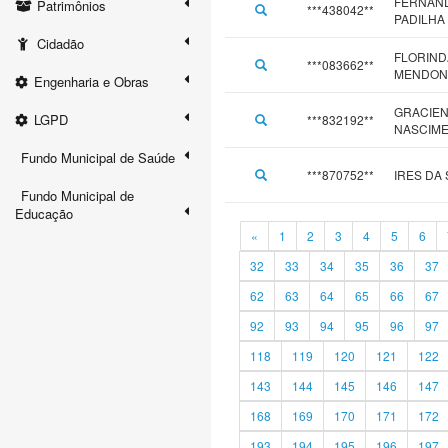
FERNAND
Patrimônios
***438042**
PADILHA
Cidadão
FLORIND
***083662**
MENDON
Engenharia e Obras
GRACIEN
LGPD
***832192**
NASCIM
Fundo Municipal de Saúde
***870752**
IRES DA
Fundo Municipal de
Educação
«
1
2
3
4
5
6
32
33
34
35
36
37
62
63
64
65
66
67
92
93
94
95
96
97
118
119
120
121
122
143
144
145
146
147
168
169
170
171
172
193
194
195
196
197