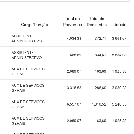
Total de
Total de
Cargo/Função
Proventos
Descontos
Líquido
ASSISTENTE
4.034,38
372,71
3.661,67
ADMINISTRATIVO
ASSISTENTE
7.668,69
1.834,61
5.834,08
ADMINISTRATIVO
AUX DE SERVICOS
2.089,07
163,69
1.925,38
GERAIS
AUX DE SERVICOS
3.316,83
286,60
3.030,23
GERAIS
AUX DE SERVICOS
6.557,07
1.310,52
5.246,55
GERAIS
AUX DE SERVICOS
2.089,07
163,69
1.925,38
GERAIS