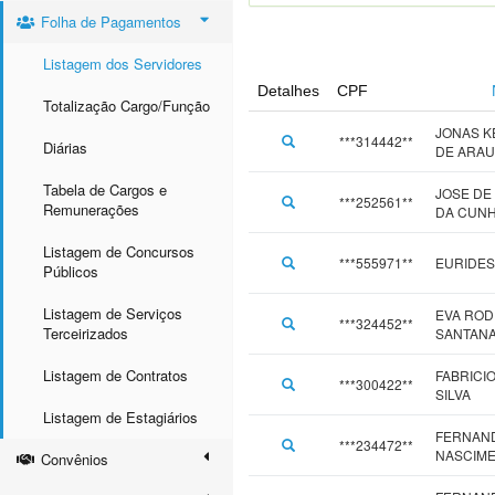
Folha de Pagamentos
Listagem dos Servidores
Detalhes
CPF
Totalização Cargo/Função
JONAS K
***314442**
Diárias
DE ARAU
Tabela de Cargos e
JOSE DE
***252561**
Remunerações
DA CUN
Listagem de Concursos
***555971**
EURIDES
Públicos
Listagem de Serviços
EVA ROD
***324452**
Terceirizados
SANTAN
Listagem de Contratos
FABRICI
***300422**
SILVA
Listagem de Estagiários
FERNAND
***234472**
NASCIME
Convênios