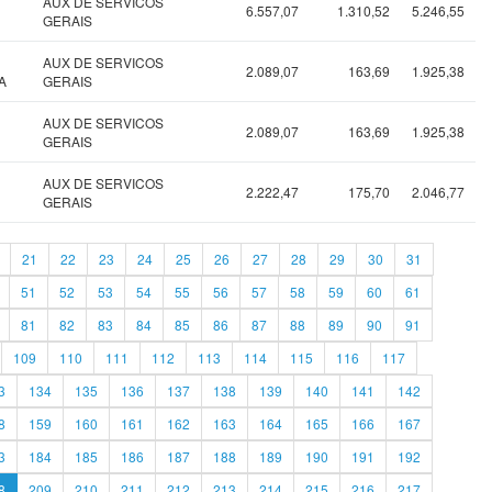
AUX DE SERVICOS
6.557,07
1.310,52
5.246,55
GERAIS
AUX DE SERVICOS
2.089,07
163,69
1.925,38
A
GERAIS
AUX DE SERVICOS
2.089,07
163,69
1.925,38
GERAIS
AUX DE SERVICOS
2.222,47
175,70
2.046,77
GERAIS
21
22
23
24
25
26
27
28
29
30
31
51
52
53
54
55
56
57
58
59
60
61
81
82
83
84
85
86
87
88
89
90
91
109
110
111
112
113
114
115
116
117
3
134
135
136
137
138
139
140
141
142
8
159
160
161
162
163
164
165
166
167
3
184
185
186
187
188
189
190
191
192
8
209
210
211
212
213
214
215
216
217