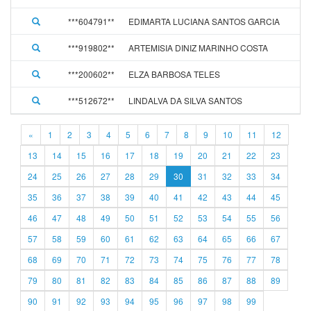
***604791**
EDIMARTA LUCIANA SANTOS GARCIA
***919802**
ARTEMISIA DINIZ MARINHO COSTA
***200602**
ELZA BARBOSA TELES
***512672**
LINDALVA DA SILVA SANTOS
«
1
2
3
4
5
6
7
8
9
10
11
12
13
14
15
16
17
18
19
20
21
22
23
24
25
26
27
28
29
30
31
32
33
34
35
36
37
38
39
40
41
42
43
44
45
46
47
48
49
50
51
52
53
54
55
56
57
58
59
60
61
62
63
64
65
66
67
68
69
70
71
72
73
74
75
76
77
78
79
80
81
82
83
84
85
86
87
88
89
90
91
92
93
94
95
96
97
98
99