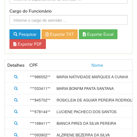
Cargo do Funcionário
Pesquisar
Exportar TXT
Exportar Excel
Exportar PDF
Detalhes
CPF
Nome
***986552**
MARIA NATIVIDADE MARQUES A CUNHA
***033411**
MARIA BONFIM PANTA SANTANA
***845702**
ROSICLEIA DE AGUIAR PEREIRA RODRIGUE
***678144**
LUCIENE PACHECO DOS SANTOS
***168411**
BIANCA PIRES DA SILVA PEREIRA
***093902**
ALZIRENE BEZERRA DA SILVA