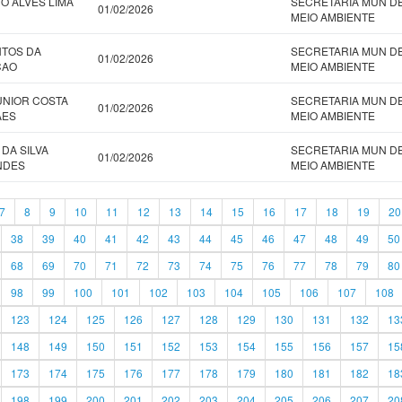
O ALVES LIMA
SECRETARIA MUN D
01/02/2026
MEIO AMBIENTE
NTOS DA
SECRETARIA MUN D
01/02/2026
CAO
MEIO AMBIENTE
UNIOR COSTA
SECRETARIA MUN D
01/02/2026
AES
MEIO AMBIENTE
DA SILVA
SECRETARIA MUN D
01/02/2026
NDES
MEIO AMBIENTE
7
8
9
10
11
12
13
14
15
16
17
18
19
20
38
39
40
41
42
43
44
45
46
47
48
49
50
68
69
70
71
72
73
74
75
76
77
78
79
80
98
99
100
101
102
103
104
105
106
107
108
123
124
125
126
127
128
129
130
131
132
13
148
149
150
151
152
153
154
155
156
157
15
173
174
175
176
177
178
179
180
181
182
18
198
199
200
201
202
203
204
205
206
207
20