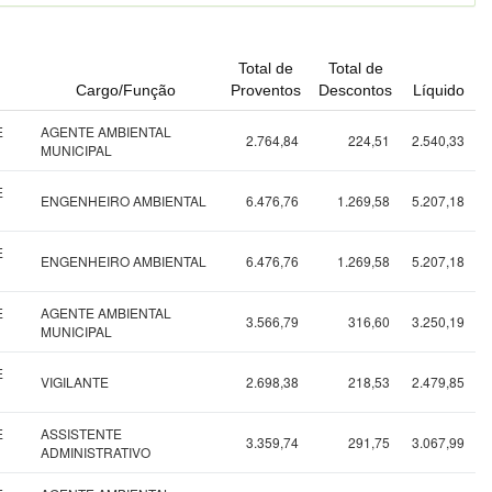
Total de
Total de
Cargo/Função
Proventos
Descontos
Líquido
E
AGENTE AMBIENTAL
2.764,84
224,51
2.540,33
MUNICIPAL
E
ENGENHEIRO AMBIENTAL
6.476,76
1.269,58
5.207,18
E
ENGENHEIRO AMBIENTAL
6.476,76
1.269,58
5.207,18
E
AGENTE AMBIENTAL
3.566,79
316,60
3.250,19
MUNICIPAL
E
VIGILANTE
2.698,38
218,53
2.479,85
E
ASSISTENTE
3.359,74
291,75
3.067,99
ADMINISTRATIVO