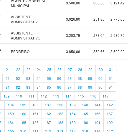
E
AGENTE AMBIENTAL
3.500,00
308,58
3.191,42
MUNICIPAL
E
ASSISTENTE
3.026,80
251,80
2.775,00
ADMINISTRATIVO
E
ASSISTENTE
3.203,79
273,04
2.930,75
ADMINISTRATIVO
E
PEDREIRO
3.850,66
350,66
3.500,00
21
22
23
24
25
26
27
28
29
30
31
51
52
53
54
55
56
57
58
59
60
61
81
82
83
84
85
86
87
88
89
90
91
109
110
111
112
113
114
115
116
117
3
134
135
136
137
138
139
140
141
142
8
159
160
161
162
163
164
165
166
167
3
184
185
186
187
188
189
190
191
192
8
209
210
211
212
213
214
215
216
217