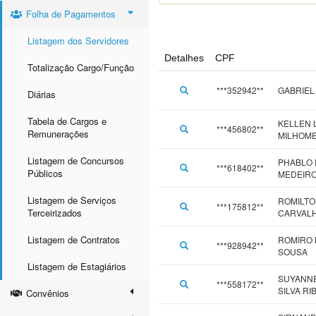
Folha de Pagamentos
Listagem dos Servidores
Detalhes
CPF
Totalização Cargo/Função
***352942**
GABRIEL
Diárias
Tabela de Cargos e
KELLEN 
***456802**
Remunerações
MILHOME
Listagem de Concursos
PHABLO 
***618402**
Públicos
MEDEIRO
Listagem de Serviços
ROMILTO
***175812**
Terceirizados
CARVAL
Listagem de Contratos
ROMIRO 
***928942**
SOUSA
Listagem de Estagiários
SUYANNE
***558172**
SILVA RI
Convênios