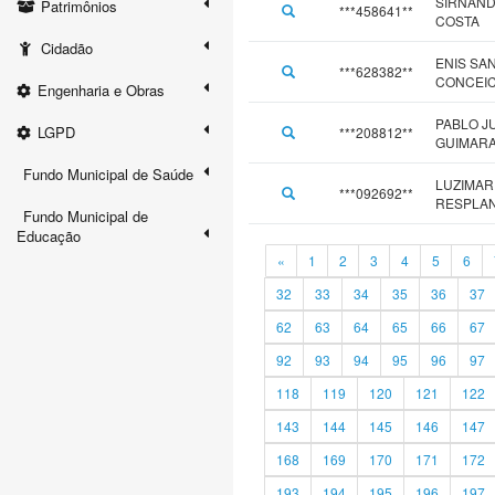
SIRNAND
Patrimônios
***458641**
COSTA
Cidadão
ENIS SA
***628382**
CONCEI
Engenharia e Obras
PABLO J
LGPD
***208812**
GUIMAR
Fundo Municipal de Saúde
LUZIMAR 
***092692**
RESPLA
Fundo Municipal de
Educação
«
1
2
3
4
5
6
32
33
34
35
36
37
62
63
64
65
66
67
92
93
94
95
96
97
118
119
120
121
122
143
144
145
146
147
168
169
170
171
172
193
194
195
196
197