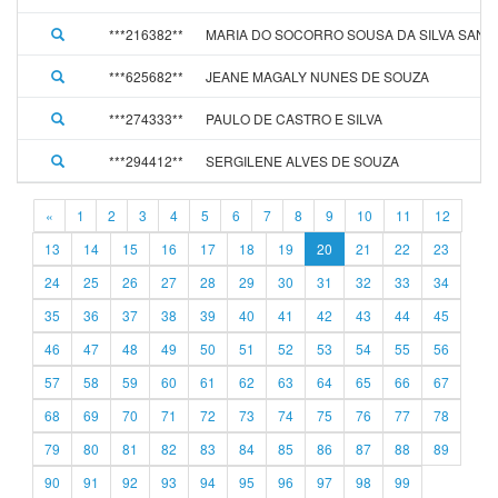
***216382**
MARIA DO SOCORRO SOUSA DA SILVA SANT
***625682**
JEANE MAGALY NUNES DE SOUZA
***274333**
PAULO DE CASTRO E SILVA
***294412**
SERGILENE ALVES DE SOUZA
«
1
2
3
4
5
6
7
8
9
10
11
12
13
14
15
16
17
18
19
20
21
22
23
24
25
26
27
28
29
30
31
32
33
34
35
36
37
38
39
40
41
42
43
44
45
46
47
48
49
50
51
52
53
54
55
56
57
58
59
60
61
62
63
64
65
66
67
68
69
70
71
72
73
74
75
76
77
78
79
80
81
82
83
84
85
86
87
88
89
90
91
92
93
94
95
96
97
98
99