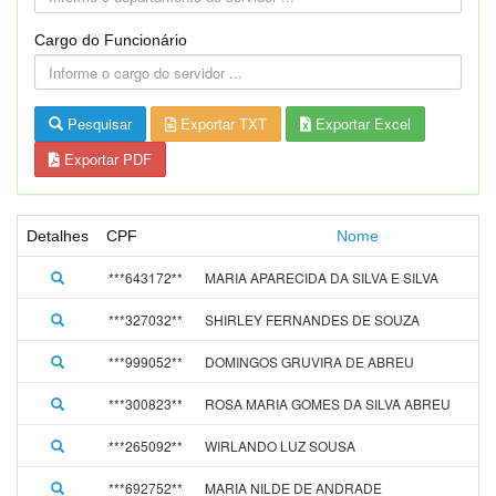
Cargo do Funcionário
Pesquisar
Exportar TXT
Exportar Excel
Exportar PDF
Detalhes
CPF
Nome
***643172**
MARIA APARECIDA DA SILVA E SILVA
***327032**
SHIRLEY FERNANDES DE SOUZA
***999052**
DOMINGOS GRUVIRA DE ABREU
***300823**
ROSA MARIA GOMES DA SILVA ABREU
***265092**
WIRLANDO LUZ SOUSA
***692752**
MARIA NILDE DE ANDRADE