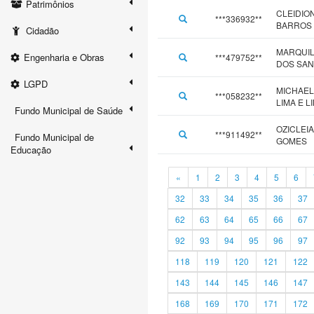
Patrimônios
CLEIDIO
***336932**
BARROS
Cidadão
MARQUI
Engenharia e Obras
***479752**
DOS SA
LGPD
MICHAE
***058232**
LIMA E L
Fundo Municipal de Saúde
OZICLEIA
***911492**
Fundo Municipal de
GOMES
Educação
«
1
2
3
4
5
6
32
33
34
35
36
37
62
63
64
65
66
67
92
93
94
95
96
97
118
119
120
121
122
143
144
145
146
147
168
169
170
171
172