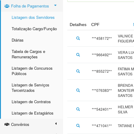
Folha de Pagamentos
Listagem dos Servidores
Detalhes
CPF
Totalização Cargo/Função
VALNICE
***458172**
Diárias
FIGUEIR
Tabela de Cargos e
VERA LU
***966492**
Remunerações
SANTOS
Listagem de Concursos
FATIMA 
***855272**
Públicos
SANTOS
Listagem de Serviços
BRENDA 
Terceirizados
***076383**
MONTEI
SANTOS
Listagem de Contratos
HELMER 
***542401**
SILVA
Listagem de Estagiários
Convênios
***471041**
TATIANE