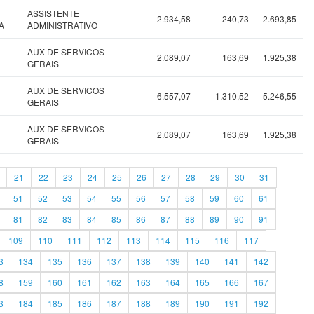
ASSISTENTE
2.934,58
240,73
2.693,85
A
ADMINISTRATIVO
AUX DE SERVICOS
2.089,07
163,69
1.925,38
GERAIS
AUX DE SERVICOS
6.557,07
1.310,52
5.246,55
GERAIS
AUX DE SERVICOS
2.089,07
163,69
1.925,38
GERAIS
21
22
23
24
25
26
27
28
29
30
31
51
52
53
54
55
56
57
58
59
60
61
81
82
83
84
85
86
87
88
89
90
91
109
110
111
112
113
114
115
116
117
3
134
135
136
137
138
139
140
141
142
8
159
160
161
162
163
164
165
166
167
3
184
185
186
187
188
189
190
191
192