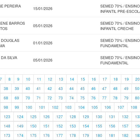
NE PEREIRA
SEMED 70% / ENSINO
15/01/2026
INFANTIL PRE-ESCOL
LENE BARROS
SEMED 70% / ENSINO
05/01/2026
NTOS
INFANTIL CRECHE
L DOUGLAS
SEMED 70% / ENSINO
01/01/2026
IMA
FUNDAMENTAL
 DA SILVA
SEMED 70% / ENSINO
05/01/2026
FUNDAMENTAL
7
8
9
10
11
12
13
14
15
16
17
18
19
20
38
39
40
41
42
43
44
45
46
47
48
49
50
68
69
70
71
72
73
74
75
76
77
78
79
80
98
99
100
101
102
103
104
105
106
107
108
123
124
125
126
127
128
129
130
131
132
13
148
149
150
151
152
153
154
155
156
157
15
173
174
175
176
177
178
179
180
181
182
18