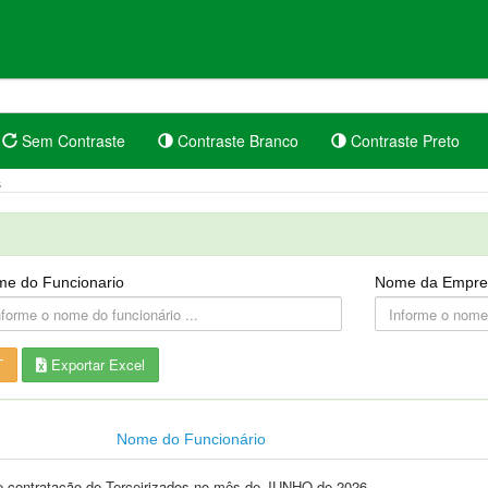
Sem Contraste
Contraste Branco
Contraste Preto
s
e do Funcionario
Nome da Empre
T
Exportar Excel
Nome do Funcionário
e contratação de Terceirizados no mês de JUNHO de 2026