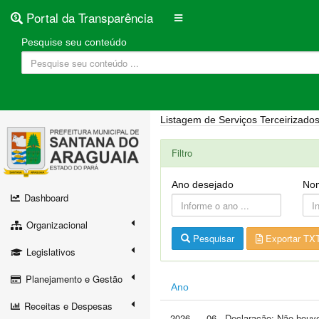
Portal da Transparência
Pesquise seu conteúdo
Listagem de Serviços Terceirizado
Filtro
Ano desejado
Nom
Dashboard
Organizacional
Pesquisar
Exportar TX
Legislativos
Planejamento e Gestão
Ano
Receitas e Despesas
2026
06 - Declaração: Não houv