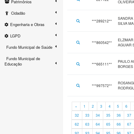
Patrimônios
OLIVEIR
Cidadão
SANDRA
***289212**
SILVA M
Engenharia e Obras
LGPD
ELZIMAR
***860542**
AGUIAR 
Fundo Municipal de Saúde
Fundo Municipal de
PAULO 
Educação
***665111**
BORGES
ROSANGE
***997572**
RODRIG
«
1
2
3
4
5
6
32
33
34
35
36
37
62
63
64
65
66
67
92
93
94
95
96
97