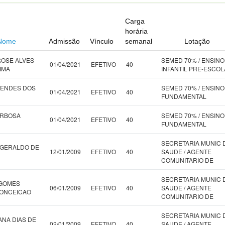
Carga
horária
Nome
Admissão
Vínculo
semanal
Lotação
ROSE ALVES
SEMED 70% / ENSINO
01/04/2021
EFETIVO
40
IMA
INFANTIL PRE-ESCOL
MENDES DOS
SEMED 70% / ENSINO
01/04/2021
EFETIVO
40
FUNDAMENTAL
ARBOSA
SEMED 70% / ENSINO
01/04/2021
EFETIVO
40
FUNDAMENTAL
SECRETARIA MUNIC 
 GERALDO DE
12/01/2009
EFETIVO
40
SAUDE / AGENTE
COMUNITARIO DE
SECRETARIA MUNIC 
 GOMES
06/01/2009
EFETIVO
40
SAUDE / AGENTE
CONCEICAO
COMUNITARIO DE
SECRETARIA MUNIC 
ANA DIAS DE
02/01/2009
EFETIVO
40
SAUDE / AGENTE