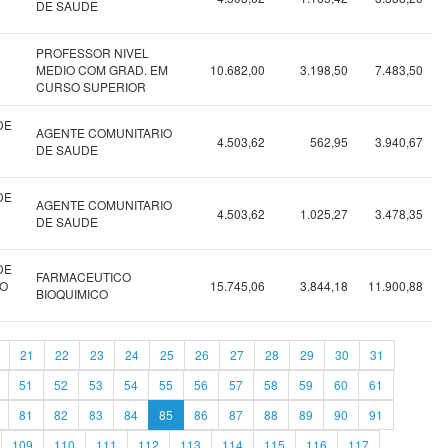
DE SAUDE
PROFESSOR NIVEL
MEDIO COM GRAD. EM
10.682,00
3.198,50
7.483,50
CURSO SUPERIOR
DE
AGENTE COMUNITARIO
4.503,62
562,95
3.940,67
DE SAUDE
DE
AGENTE COMUNITARIO
4.503,62
1.025,27
3.478,35
DE SAUDE
DE
FARMACEUTICO
RO
15.745,06
3.844,18
11.900,88
BIOQUIMICO
21
22
23
24
25
26
27
28
29
30
31
51
52
53
54
55
56
57
58
59
60
61
81
82
83
84
85
86
87
88
89
90
91
109
110
111
112
113
114
115
116
117