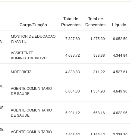
Total de
Total de
Cargo/Função
Proventos
Descontos
Líquido
MONITOR DE EDUCACAO
7.327,89
1.275,39
6.052,50
A
INFANTIL
ASSISTENTE
4.683,72
338,88
4.344,84
ADMINISTRATIVO ZR
MOTORISTA
4.838,83
311,22
4.527,61
DE
AGENTE COMUNITARIO
6.004,83
1.354,93
4.649,90
DE SAUDE
DE
AGENTE COMUNITARIO
5.291,12
668,16
4.622,96
DE SAUDE
DE
AGENTE COMUNITARIO
4.503,62
1.165,42
3.338,20