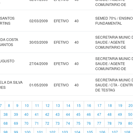
A
COMUNITARIO DE
 SANTOS
SEMED 70% / ENSINO
02/03/2009
EFETIVO
40
ARTINS
FUNDAMENTAL
SECRETARIA MUNIC 
 DA COSTA
30/03/2009
EFETIVO
40
SAUDE / AGENTE
SANTOS
COMUNITARIO DE
SECRETARIA MUNIC 
AUGUSTO
27/04/2009
EFETIVO
40
SAUDE / AGENTE
COMUNITARIO DE
SECRETARIA MUNIC 
LA DA SILVA
01/05/2009
EFETIVO
40
SAUDE / CTA - CENT
UES
DE TESTAG
7
8
9
10
11
12
13
14
15
16
17
18
19
20
38
39
40
41
42
43
44
45
46
47
48
49
50
68
69
70
71
72
73
74
75
76
77
78
79
80
98
99
100
101
102
103
104
105
106
107
108