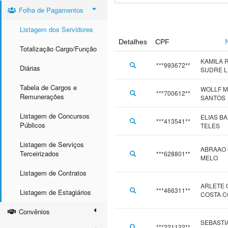
Folha de Pagamentos
Listagem dos Servidores
Detalhes
CPF
Totalização Cargo/Função
KAMILA 
***993672**
Diárias
SUDRE L
Tabela de Cargos e
WOLLF 
***700612**
Remunerações
SANTOS
Listagem de Concursos
ELIAS B
***413541**
Públicos
TELES
Listagem de Serviços
ABRAAO
Terceirizados
***628801**
MELO
Listagem de Contratos
ARLETE
***466311**
Listagem de Estagiários
COSTA 
Convênios
SEBASTI
***221122**