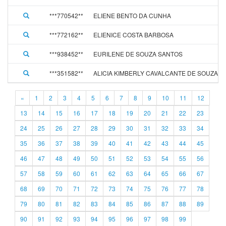
***770542**
ELIENE BENTO DA CUNHA
***772162**
ELIENICE COSTA BARBOSA
***938452**
EURILENE DE SOUZA SANTOS
***351582**
ALICIA KIMBERLY CAVALCANTE DE SOUZA
«
1
2
3
4
5
6
7
8
9
10
11
12
13
14
15
16
17
18
19
20
21
22
23
24
25
26
27
28
29
30
31
32
33
34
35
36
37
38
39
40
41
42
43
44
45
46
47
48
49
50
51
52
53
54
55
56
57
58
59
60
61
62
63
64
65
66
67
68
69
70
71
72
73
74
75
76
77
78
79
80
81
82
83
84
85
86
87
88
89
90
91
92
93
94
95
96
97
98
99