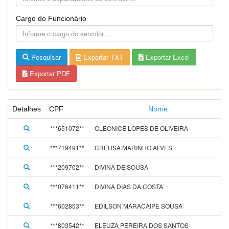
Cargo do Funcionário
Pesquisar
Exportar TXT
Exportar Excel
Exportar PDF
Detalhes
CPF
Nome
***651072**
CLEONICE LOPES DE OLIVEIRA
***719491**
CREUSA MARINHO ALVES
***209702**
DIVINA DE SOUSA
***076411**
DIVINA DIAS DA COSTA
***602853**
EDILSON MARACAIPE SOUSA
***803542**
ELEUZA PEREIRA DOS SANTOS