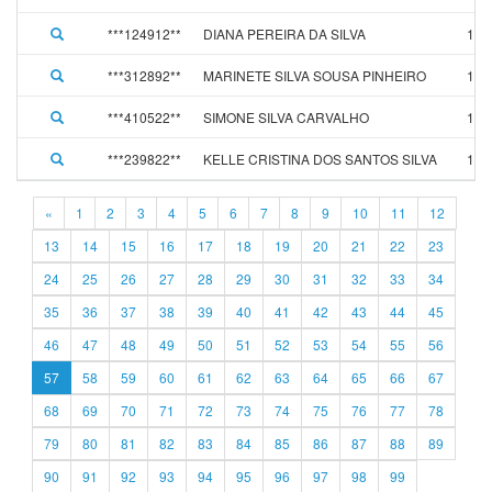
***124912**
DIANA PEREIRA DA SILVA
10/
***312892**
MARINETE SILVA SOUSA PINHEIRO
14/
***410522**
SIMONE SILVA CARVALHO
10/
***239822**
KELLE CRISTINA DOS SANTOS SILVA
16/
«
1
2
3
4
5
6
7
8
9
10
11
12
13
14
15
16
17
18
19
20
21
22
23
24
25
26
27
28
29
30
31
32
33
34
35
36
37
38
39
40
41
42
43
44
45
46
47
48
49
50
51
52
53
54
55
56
57
58
59
60
61
62
63
64
65
66
67
68
69
70
71
72
73
74
75
76
77
78
79
80
81
82
83
84
85
86
87
88
89
90
91
92
93
94
95
96
97
98
99