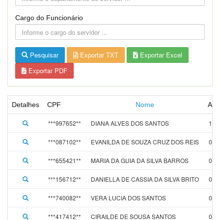
Cargo do Funcionário
Pesquisar
Exportar TXT
Exportar Excel
Exportar PDF
Detalhes
CPF
Nome
Adm
***997652**
DIANA ALVES DOS SANTOS
10/
***087102**
EVANILDA DE SOUZA CRUZ DOS REIS
09/
***655421**
MARIA DA GUIA DA SILVA BARROS
09/
***156712**
DANIELLA DE CASSIA DA SILVA BRITO
09/
***740082**
VERA LUCIA DOS SANTOS
07/
***417412**
CIRAILDE DE SOUSA SANTOS
04/