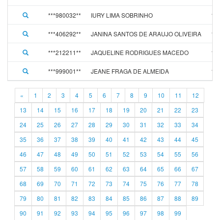
***980032**
IURY LIMA SOBRINHO
15
***406292**
JANINA SANTOS DE ARAUJO OLIVEIRA
15
***212211**
JAQUELINE RODRIGUES MACEDO
15
***999001**
JEANE FRAGA DE ALMEIDA
15
«
1
2
3
4
5
6
7
8
9
10
11
12
13
14
15
16
17
18
19
20
21
22
23
24
25
26
27
28
29
30
31
32
33
34
35
36
37
38
39
40
41
42
43
44
45
46
47
48
49
50
51
52
53
54
55
56
57
58
59
60
61
62
63
64
65
66
67
68
69
70
71
72
73
74
75
76
77
78
79
80
81
82
83
84
85
86
87
88
89
90
91
92
93
94
95
96
97
98
99