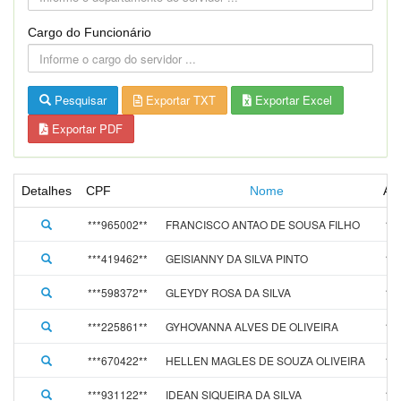
Cargo do Funcionário
Pesquisar
Exportar TXT
Exportar Excel
Exportar PDF
Detalhes
CPF
Nome
Ad
***965002**
FRANCISCO ANTAO DE SOUSA FILHO
15
***419462**
GEISIANNY DA SILVA PINTO
15
***598372**
GLEYDY ROSA DA SILVA
15
***225861**
GYHOVANNA ALVES DE OLIVEIRA
15
***670422**
HELLEN MAGLES DE SOUZA OLIVEIRA
15
***931122**
IDEAN SIQUEIRA DA SILVA
15