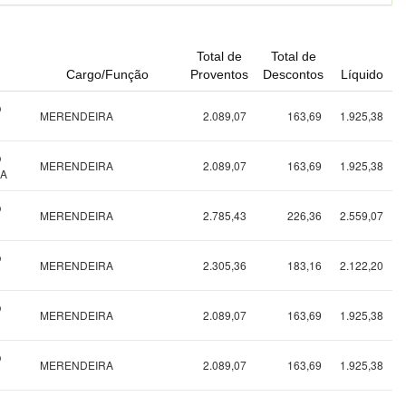
Total de
Total de
Cargo/Função
Proventos
Descontos
Líquido
O
MERENDEIRA
2.089,07
163,69
1.925,38
O
MERENDEIRA
2.089,07
163,69
1.925,38
LA
O
MERENDEIRA
2.785,43
226,36
2.559,07
O
MERENDEIRA
2.305,36
183,16
2.122,20
O
MERENDEIRA
2.089,07
163,69
1.925,38
O
MERENDEIRA
2.089,07
163,69
1.925,38