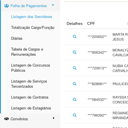
Folha de Pagamentos
Listagem dos Servidores
Detalhes
CPF
Totalização Cargo/Função
MARTA R
***200652**
Diárias
JESUS
Tabela de Cargos e
MONALY
***956342**
Remunerações
CAVALC
Listagem de Concursos
NUBIA C
***720613**
Públicos
CARVAL
Listagem de Serviços
***828681**
PAULICEI
Terceirizados
Listagem de Contratos
RAYSSA 
***584532**
CONCEI
Listagem de Estagiários
REGIANE
***796392**
MIRAND
Convênios