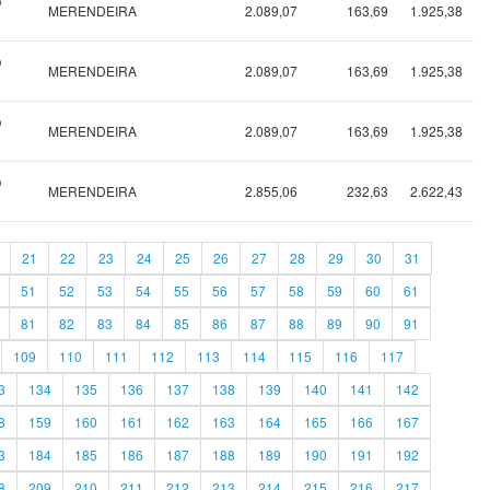
O
MERENDEIRA
2.089,07
163,69
1.925,38
O
MERENDEIRA
2.089,07
163,69
1.925,38
O
MERENDEIRA
2.089,07
163,69
1.925,38
O
MERENDEIRA
2.855,06
232,63
2.622,43
21
22
23
24
25
26
27
28
29
30
31
51
52
53
54
55
56
57
58
59
60
61
81
82
83
84
85
86
87
88
89
90
91
109
110
111
112
113
114
115
116
117
3
134
135
136
137
138
139
140
141
142
8
159
160
161
162
163
164
165
166
167
3
184
185
186
187
188
189
190
191
192
8
209
210
211
212
213
214
215
216
217