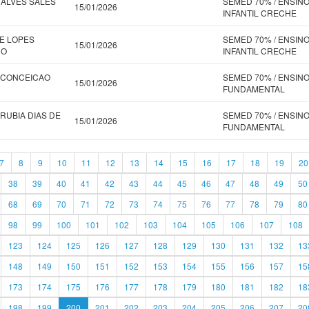
 ALVES SALES
SEMED 70% / ENSIN
15/01/2026
INFANTIL CRECHE
E LOPES
SEMED 70% / ENSIN
15/01/2026
RO
INFANTIL CRECHE
 CONCEICAO
SEMED 70% / ENSIN
15/01/2026
FUNDAMENTAL
RUBIA DIAS DE
SEMED 70% / ENSIN
15/01/2026
FUNDAMENTAL
7
8
9
10
11
12
13
14
15
16
17
18
19
20
38
39
40
41
42
43
44
45
46
47
48
49
50
68
69
70
71
72
73
74
75
76
77
78
79
80
98
99
100
101
102
103
104
105
106
107
108
123
124
125
126
127
128
129
130
131
132
13
148
149
150
151
152
153
154
155
156
157
15
173
174
175
176
177
178
179
180
181
182
18
198
199
200
201
202
203
204
205
206
207
20