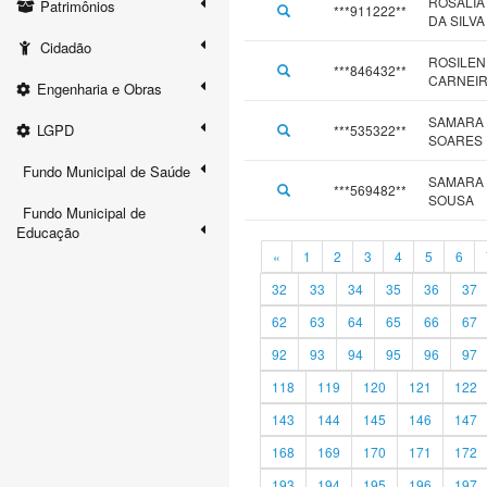
ROSALIA
Patrimônios
***911222**
DA SILVA
Cidadão
ROSILEN
***846432**
CARNEI
Engenharia e Obras
SAMARA
LGPD
***535322**
SOARES
Fundo Municipal de Saúde
SAMARA 
***569482**
SOUSA
Fundo Municipal de
Educação
«
1
2
3
4
5
6
32
33
34
35
36
37
62
63
64
65
66
67
92
93
94
95
96
97
118
119
120
121
122
143
144
145
146
147
168
169
170
171
172
193
194
195
196
197