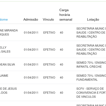
Carga
horária
Nome
Admissão
Vínculo
semanal
Lotação
SECRETARIA MUNIC 
NE MIRANDA
01/04/2011
EFETIVO
40
SAUDE / CENTRO DE
RQUES
REABILITAÇÃO
SECRETARIA MUNIC 
ELLY
01/04/2011
EFETIVO
40
SAUDE / CENTRO DE
 SALES
REABILITAÇÃO
SEMED 70% / ENSIN
EAN SILVA
01/04/2011
EFETIVO
40
INFANTIL CRECHE
 JAIME
SEMED 70% / ENSIN
01/04/2011
EFETIVO
40
FUNDAMENTAL
E DE JESUS
SCFV - SERVIÇO DE
A DOS
01/04/2011
EFETIVO
40
CONVIVENCIA E FORT
DE VINCULOS
SECRETARIA MUNIC 