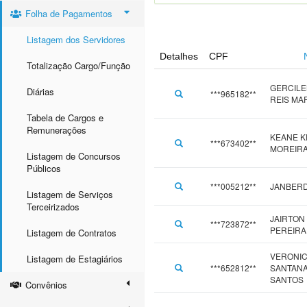
Folha de Pagamentos
Listagem dos Servidores
Detalhes
CPF
Totalização Cargo/Função
GERCILE
Diárias
***965182**
REIS MA
Tabela de Cargos e
Remunerações
KEANE K
***673402**
MOREIRA
Listagem de Concursos
Públicos
***005212**
JANBERD
Listagem de Serviços
Terceirizados
JAIRTON
***723872**
PEREIRA
Listagem de Contratos
VERONIC
Listagem de Estagiários
***652812**
SANTAN
SANTOS
Convênios