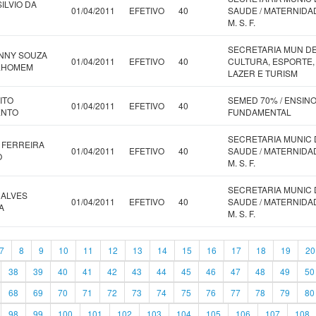
ILVIO DA
01/04/2011
EFETIVO
40
SAUDE / MATERNIDA
M. S. F.
SECRETARIA MUN D
NNY SOUZA
01/04/2011
EFETIVO
40
CULTURA, ESPORTE,
ILHOMEM
LAZER E TURISM
ITO
SEMED 70% / ENSIN
01/04/2011
EFETIVO
40
ENTO
FUNDAMENTAL
SECRETARIA MUNIC 
 FERREIRA
01/04/2011
EFETIVO
40
SAUDE / MATERNIDA
O
M. S. F.
SECRETARIA MUNIC 
 ALVES
01/04/2011
EFETIVO
40
SAUDE / MATERNIDA
A
M. S. F.
7
8
9
10
11
12
13
14
15
16
17
18
19
20
38
39
40
41
42
43
44
45
46
47
48
49
50
68
69
70
71
72
73
74
75
76
77
78
79
80
98
99
100
101
102
103
104
105
106
107
108