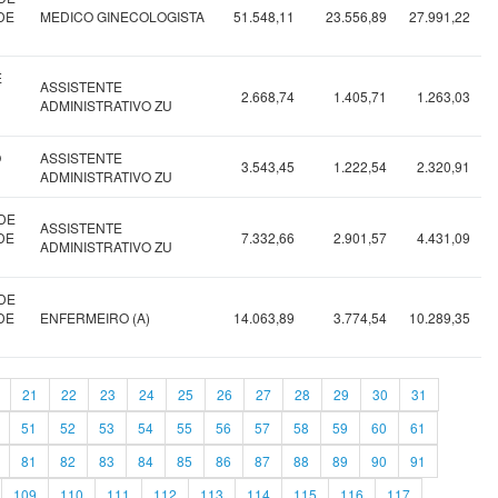
DE
MEDICO GINECOLOGISTA
51.548,11
23.556,89
27.991,22
E
ASSISTENTE
2.668,74
1.405,71
1.263,03
ADMINISTRATIVO ZU
O
ASSISTENTE
3.543,45
1.222,54
2.320,91
ADMINISTRATIVO ZU
DE
ASSISTENTE
DE
7.332,66
2.901,57
4.431,09
ADMINISTRATIVO ZU
DE
DE
ENFERMEIRO (A)
14.063,89
3.774,54
10.289,35
21
22
23
24
25
26
27
28
29
30
31
51
52
53
54
55
56
57
58
59
60
61
81
82
83
84
85
86
87
88
89
90
91
109
110
111
112
113
114
115
116
117