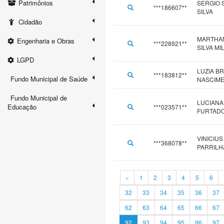
Patrimônios
SERGIO S
***186607**
SILVA
Cidadão
MARTHA
Engenharia e Obras
***228921**
SILVA M
LGPD
LUZIA BR
***183812**
Fundo Municipal de Saúde
NASCIM
Fundo Municipal de
LUCIANA
Educação
***023571**
FURTAD
VINICIUS
***368078**
PARRILH
«
1
2
3
4
5
6
32
33
34
35
36
37
62
63
64
65
66
67
92
93
94
95
96
97