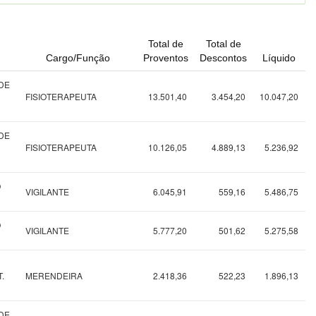
Total de
Total de
Cargo/Função
Proventos
Descontos
Líquido
DE
FISIOTERAPEUTA
13.501,40
3.454,20
10.047,20
DE
FISIOTERAPEUTA
10.126,05
4.889,13
5.236,92
O
VIGILANTE
6.045,91
559,16
5.486,75
O
VIGILANTE
5.777,20
501,62
5.275,58
.
MERENDEIRA
2.418,36
522,23
1.896,13
DE