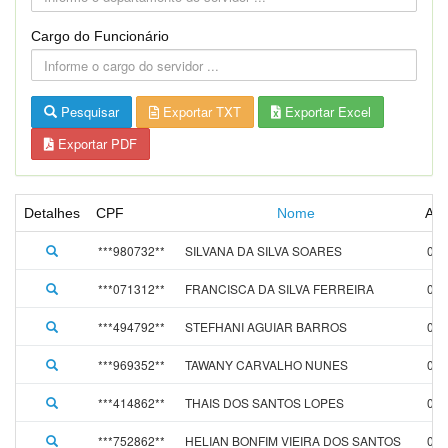
Cargo do Funcionário
Pesquisar
Exportar TXT
Exportar Excel
Exportar PDF
Detalhes
CPF
Nome
Ad
***980732**
SILVANA DA SILVA SOARES
01/
***071312**
FRANCISCA DA SILVA FERREIRA
01/
***494792**
STEFHANI AGUIAR BARROS
01/
***969352**
TAWANY CARVALHO NUNES
01/
***414862**
THAIS DOS SANTOS LOPES
01/
***752862**
HELIAN BONFIM VIEIRA DOS SANTOS
01/