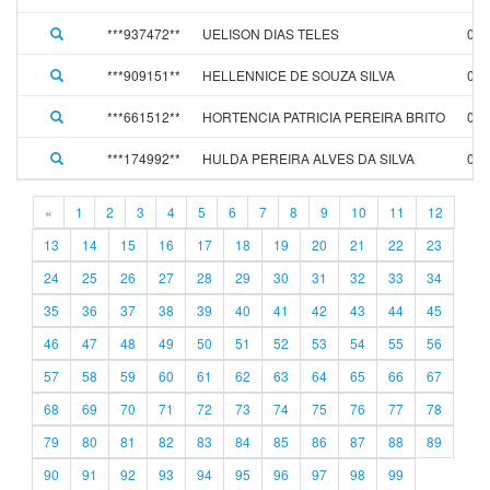
***937472**
UELISON DIAS TELES
01/
***909151**
HELLENNICE DE SOUZA SILVA
01/
***661512**
HORTENCIA PATRICIA PEREIRA BRITO
01/
***174992**
HULDA PEREIRA ALVES DA SILVA
01/
«
1
2
3
4
5
6
7
8
9
10
11
12
13
14
15
16
17
18
19
20
21
22
23
24
25
26
27
28
29
30
31
32
33
34
35
36
37
38
39
40
41
42
43
44
45
46
47
48
49
50
51
52
53
54
55
56
57
58
59
60
61
62
63
64
65
66
67
68
69
70
71
72
73
74
75
76
77
78
79
80
81
82
83
84
85
86
87
88
89
90
91
92
93
94
95
96
97
98
99