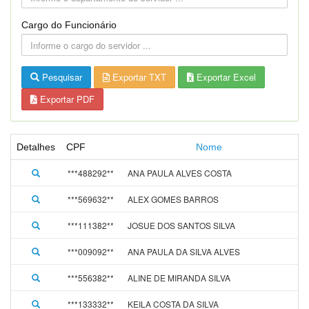
Cargo do Funcionário
Pesquisar
Exportar TXT
Exportar Excel
Exportar PDF
Detalhes
CPF
Nome
A
***488292**
ANA PAULA ALVES COSTA
1
***569632**
ALEX GOMES BARROS
1
***111382**
JOSUE DOS SANTOS SILVA
1
***009092**
ANA PAULA DA SILVA ALVES
1
***556382**
ALINE DE MIRANDA SILVA
0
***133332**
KEILA COSTA DA SILVA
1