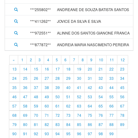
***255802**
ANDREANE DE SOUZA BATISTA SANTOS
0
***411262**
JOVICE DA SILVA E SILVA
1
***972551**
ALINNE DOS SANTOS GIANONE FRANCA
1
***877872**
ANDREIA MARIA NASCIMENTO PEREIRA
1
«
1
2
3
4
5
6
7
8
9
10
11
12
13
14
15
16
17
18
19
20
21
22
23
24
25
26
27
28
29
30
31
32
33
34
35
36
37
38
39
40
41
42
43
44
45
46
47
48
49
50
51
52
53
54
55
56
57
58
59
60
61
62
63
64
65
66
67
68
69
70
71
72
73
74
75
76
77
78
79
80
81
82
83
84
85
86
87
88
89
90
91
92
93
94
95
96
97
98
99