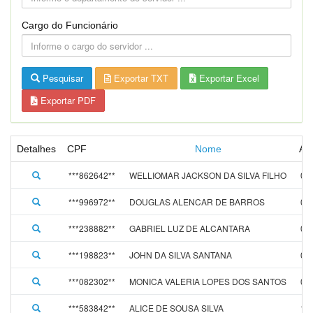
Cargo do Funcionário
Pesquisar
Exportar TXT
Exportar Excel
Exportar PDF
Detalhes
CPF
Nome
Ad
***862642**
WELLIOMAR JACKSON DA SILVA FILHO
05
***996972**
DOUGLAS ALENCAR DE BARROS
07
***238882**
GABRIEL LUZ DE ALCANTARA
07
***198823**
JOHN DA SILVA SANTANA
07
***082302**
MONICA VALERIA LOPES DOS SANTOS
07
***583842**
ALICE DE SOUSA SILVA
12