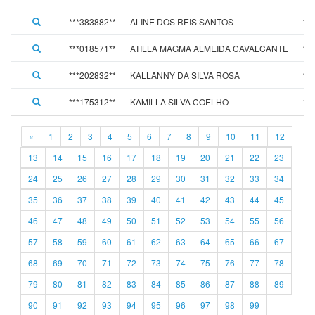
***383882**
ALINE DOS REIS SANTOS
12
***018571**
ATILLA MAGMA ALMEIDA CAVALCANTE
12
***202832**
KALLANNY DA SILVA ROSA
12
***175312**
KAMILLA SILVA COELHO
12
«
1
2
3
4
5
6
7
8
9
10
11
12
13
14
15
16
17
18
19
20
21
22
23
24
25
26
27
28
29
30
31
32
33
34
35
36
37
38
39
40
41
42
43
44
45
46
47
48
49
50
51
52
53
54
55
56
57
58
59
60
61
62
63
64
65
66
67
68
69
70
71
72
73
74
75
76
77
78
79
80
81
82
83
84
85
86
87
88
89
90
91
92
93
94
95
96
97
98
99