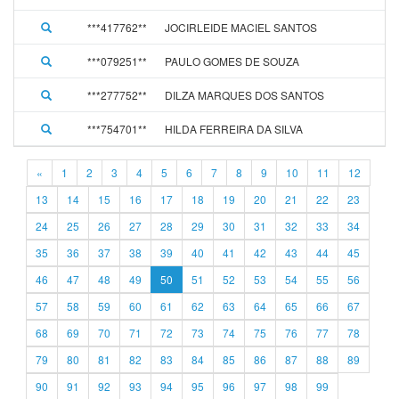
***417762**
JOCIRLEIDE MACIEL SANTOS
***079251**
PAULO GOMES DE SOUZA
***277752**
DILZA MARQUES DOS SANTOS
***754701**
HILDA FERREIRA DA SILVA
«
1
2
3
4
5
6
7
8
9
10
11
12
13
14
15
16
17
18
19
20
21
22
23
24
25
26
27
28
29
30
31
32
33
34
35
36
37
38
39
40
41
42
43
44
45
46
47
48
49
50
51
52
53
54
55
56
57
58
59
60
61
62
63
64
65
66
67
68
69
70
71
72
73
74
75
76
77
78
79
80
81
82
83
84
85
86
87
88
89
90
91
92
93
94
95
96
97
98
99