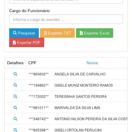
Cargo do Funcionário
Pesquisar
Exportar TXT
Exportar Excel
Exportar PDF
Detalhes
CPF
Nome
***860602**
ANGELA SILVA DE CARVALHO
***194862**
GISELE MUNIZ MONTEIRO RAMOS
***172002**
TERESINHA SANTOS PEREIRA
***981011**
MARIVALDA DA SILVA LIMA
***348742**
ANTONIO NILSON PEREIRA DA SILVA COSTA
***805398**
GISELI ORTOLAN PERUCINI