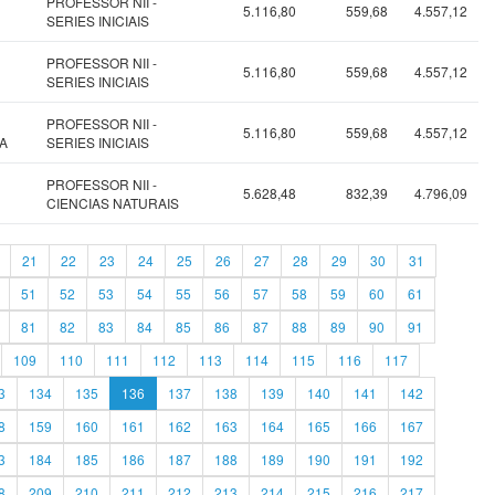
PROFESSOR NII -
5.116,80
559,68
4.557,12
SERIES INICIAIS
PROFESSOR NII -
5.116,80
559,68
4.557,12
SERIES INICIAIS
PROFESSOR NII -
5.116,80
559,68
4.557,12
A
SERIES INICIAIS
PROFESSOR NII -
5.628,48
832,39
4.796,09
CIENCIAS NATURAIS
21
22
23
24
25
26
27
28
29
30
31
51
52
53
54
55
56
57
58
59
60
61
81
82
83
84
85
86
87
88
89
90
91
109
110
111
112
113
114
115
116
117
3
134
135
136
137
138
139
140
141
142
8
159
160
161
162
163
164
165
166
167
3
184
185
186
187
188
189
190
191
192
8
209
210
211
212
213
214
215
216
217