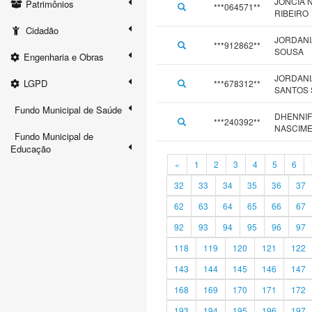
JONCIA 
Patrimônios
***064571**
RIBEIRO
Cidadão
JORDANI
***912862**
SOUSA
Engenharia e Obras
JORDANI
LGPD
***678312**
SANTOS 
Fundo Municipal de Saúde
DHENNIF
***240392**
NASCIM
Fundo Municipal de
Educação
«
1
2
3
4
5
6
32
33
34
35
36
37
62
63
64
65
66
67
92
93
94
95
96
97
118
119
120
121
122
143
144
145
146
147
168
169
170
171
172
193
194
195
196
197