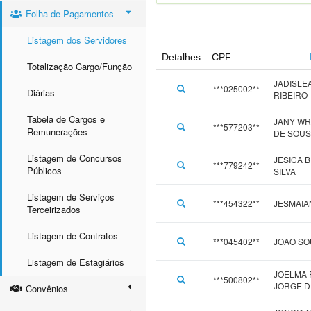
Folha de Pagamentos
Listagem dos Servidores
Detalhes
CPF
Totalização Cargo/Função
JADISLE
***025002**
Diárias
RIBEIRO
Tabela de Cargos e
JANY WR
***577203**
Remunerações
DE SOU
Listagem de Concursos
JESICA 
***779242**
Públicos
SILVA
Listagem de Serviços
***454322**
JESMAIA
Terceirizados
Listagem de Contratos
***045402**
JOAO SO
Listagem de Estagiários
JOELMA 
***500802**
JORGE D
Convênios