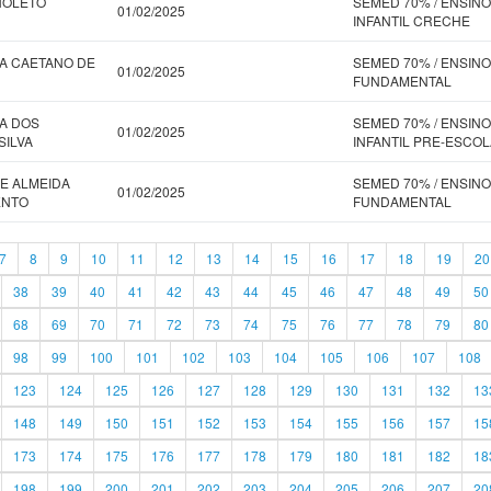
NOLETO
SEMED 70% / ENSINO
01/02/2025
INFANTIL CRECHE
A CAETANO DE
SEMED 70% / ENSINO
01/02/2025
FUNDAMENTAL
A DOS
SEMED 70% / ENSINO
01/02/2025
SILVA
INFANTIL PRE-ESCOL
E ALMEIDA
SEMED 70% / ENSINO
01/02/2025
ENTO
FUNDAMENTAL
7
8
9
10
11
12
13
14
15
16
17
18
19
20
38
39
40
41
42
43
44
45
46
47
48
49
50
68
69
70
71
72
73
74
75
76
77
78
79
80
98
99
100
101
102
103
104
105
106
107
108
123
124
125
126
127
128
129
130
131
132
13
148
149
150
151
152
153
154
155
156
157
15
173
174
175
176
177
178
179
180
181
182
18
198
199
200
201
202
203
204
205
206
207
20