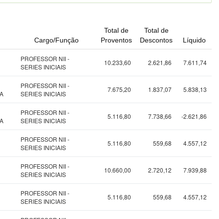
Total de
Total de
Cargo/Função
Proventos
Descontos
Líquido
PROFESSOR NII -
10.233,60
2.621,86
7.611,74
SERIES INICIAIS
PROFESSOR NII -
7.675,20
1.837,07
5.838,13
A
SERIES INICIAIS
PROFESSOR NII -
5.116,80
7.738,66
-2.621,86
A
SERIES INICIAIS
PROFESSOR NII -
5.116,80
559,68
4.557,12
SERIES INICIAIS
PROFESSOR NII -
10.660,00
2.720,12
7.939,88
SERIES INICIAIS
PROFESSOR NII -
5.116,80
559,68
4.557,12
SERIES INICIAIS