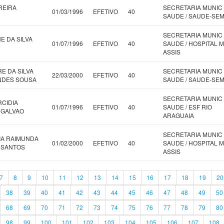
REIRA
SECRETARIA MUNIC
01/03/1996
EFETIVO
40
SAUDE / SAUDE-SE
SECRETARIA MUNIC
E DA SILVA
01/07/1996
EFETIVO
40
SAUDE / HOSPITAL M
ASSIS
E DA SILVA
SECRETARIA MUNIC
22/03/2000
EFETIVO
40
NDES SOUSA
SAUDE / SAUDE-SE
SECRETARIA MUNIC
RCIDIA
01/07/1996
EFETIVO
40
SAUDE / ESF RIO
 GALVAO
ARAGUAIA
SECRETARIA MUNIC
IA RAIMUNDA
01/02/2000
EFETIVO
40
SAUDE / HOSPITAL M
A SANTOS
ASSIS
7
8
9
10
11
12
13
14
15
16
17
18
19
20
38
39
40
41
42
43
44
45
46
47
48
49
50
68
69
70
71
72
73
74
75
76
77
78
79
80
98
99
100
101
102
103
104
105
106
107
108