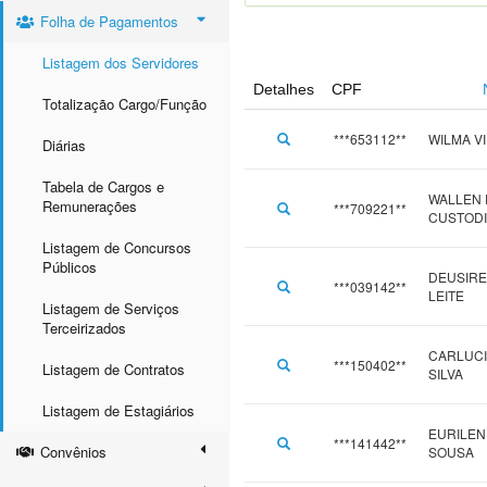
Folha de Pagamentos
Listagem dos Servidores
Detalhes
CPF
Totalização Cargo/Função
***653112**
WILMA VI
Diárias
Tabela de Cargos e
WALLEN 
Remunerações
***709221**
CUSTOD
Listagem de Concursos
Públicos
DEUSIRE
***039142**
LEITE
Listagem de Serviços
Terceirizados
CARLUCI
***150402**
Listagem de Contratos
SILVA
Listagem de Estagiários
EURILEN
***141442**
Convênios
SOUSA