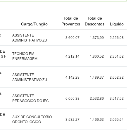
Total de
Total de
Cargo/Função
Proventos
Descontos
Líquido
O
ASSISTENTE
3.600,07
1.373,99
2.226,08
ADMINISTRATIVO ZU
 DE
TECNICO EM
 S F
4.212,14
1.860,52
2.351,62
ENFERMAGEM
E
ASSISTENTE
,
4.142,29
1.489,37
2.652,92
ADMINISTRATIVO ZU
E
ASSISTENTE
,
6.050,38
2.532,86
3.517,52
PEDAGOGICO DO IEC
 DE
AUX DE CONSULTORIO
3.532,27
1.466,63
2.065,64
ODONTOLOGICO