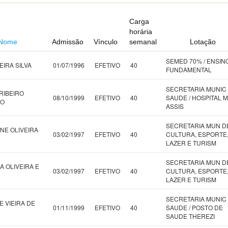
Carga
horária
Nome
Admissão
Vínculo
semanal
Lotação
SEMED 70% / ENSIN
EIRA SILVA
01/07/1996
EFETIVO
40
FUNDAMENTAL
SECRETARIA MUNIC
RIBEIRO
08/10/1999
EFETIVO
40
SAUDE / HOSPITAL M
IO
ASSIS
SECRETARIA MUN D
NE OLIVEIRA
03/02/1997
EFETIVO
40
CULTURA, ESPORTE
LAZER E TURISM
SECRETARIA MUN D
A OLIVEIRA E
03/02/1997
EFETIVO
40
CULTURA, ESPORTE
LAZER E TURISM
SECRETARIA MUNIC
E VIEIRA DE
01/11/1999
EFETIVO
40
SAUDE / POSTO DE
SAUDE THEREZI