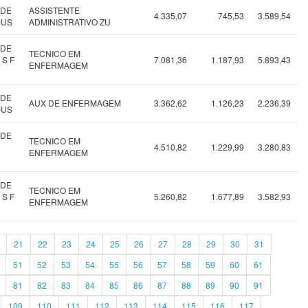
 DE
ASSISTENTE
4.335,07
745,53
3.589,54
MUS
ADMINISTRATIVO ZU
 DE
TECNICO EM
 S F
7.081,36
1.187,93
5.893,43
ENFERMAGEM
 DE
AUX DE ENFERMAGEM
3.362,62
1.126,23
2.236,39
MUS
 DE
TECNICO EM
4.510,82
1.229,99
3.280,83
ENFERMAGEM
 DE
TECNICO EM
 S F
5.260,82
1.677,89
3.582,93
ENFERMAGEM
21
22
23
24
25
26
27
28
29
30
31
51
52
53
54
55
56
57
58
59
60
61
81
82
83
84
85
86
87
88
89
90
91
109
110
111
112
113
114
115
116
117