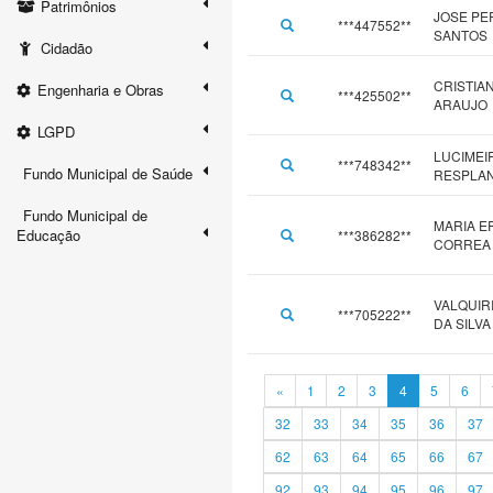
Patrimônios
JOSE PE
***447552**
SANTOS
Cidadão
CRISTIAN
Engenharia e Obras
***425502**
ARAUJO
LGPD
LUCIMEIR
***748342**
Fundo Municipal de Saúde
RESPLA
Fundo Municipal de
MARIA E
Educação
***386282**
CORREA
VALQUIR
***705222**
DA SILV
«
1
2
3
4
5
6
32
33
34
35
36
37
62
63
64
65
66
67
92
93
94
95
96
97