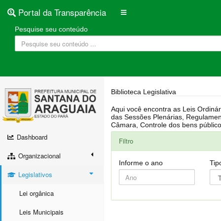
Portal da Transparência
Pesquise seu conteúdo
Biblioteca Legislativa
Aqui você encontra as Leis Ordinárias, Leis Complementares, Portarias, Decretos, Atas, PPA, LDO, LOA, RREO, Resoluções, RGF, Lei O
das Sessões Plenárias, Regulamentação da LAI, Atos de Julgamento do Governo, Agenda Externa do presidente, Relatório do Controle Interno, Projetos em tramitação na
Dashboard
Filtro
Organizacional
Informe o ano
Tip
Legislativos
Lei orgânica
Leis Municipais