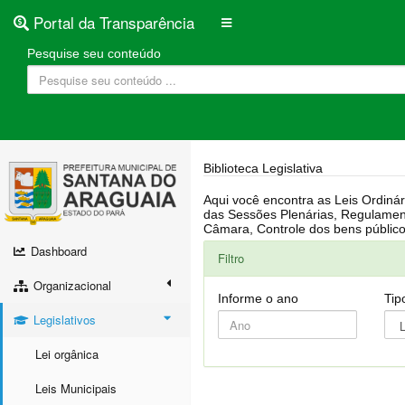
Portal da Transparência
Pesquise seu conteúdo
Biblioteca Legislativa
Aqui você encontra as Leis Ordinárias, Leis Complementares, Portarias, Decretos, Atas, PPA, LDO, LOA, RREO, Resoluções, RGF, Lei O
das Sessões Plenárias, Regulamentação da LAI, Atos de Julgamento do Governo, Agenda Externa do presidente, Relatório do Controle Interno, Projetos em tramitação na
Dashboard
Filtro
Organizacional
Informe o ano
Tip
Legislativos
Lei orgânica
Leis Municipais