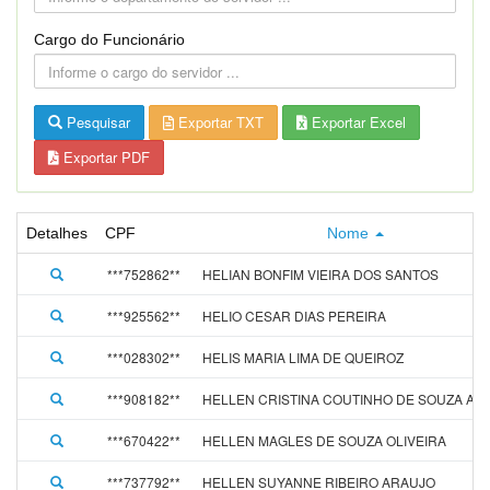
Cargo do Funcionário
Pesquisar
Exportar TXT
Exportar Excel
Exportar PDF
Detalhes
CPF
Nome
***752862**
HELIAN BONFIM VIEIRA DOS SANTOS
***925562**
HELIO CESAR DIAS PEREIRA
***028302**
HELIS MARIA LIMA DE QUEIROZ
***908182**
HELLEN CRISTINA COUTINHO DE SOUZA AL
***670422**
HELLEN MAGLES DE SOUZA OLIVEIRA
***737792**
HELLEN SUYANNE RIBEIRO ARAUJO