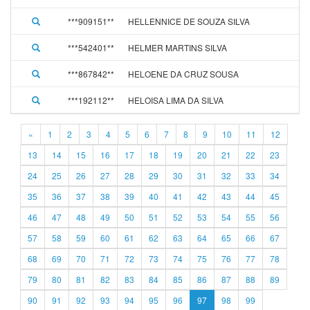
***909151**
HELLENNICE DE SOUZA SILVA
***542401**
HELMER MARTINS SILVA
***867842**
HELOENE DA CRUZ SOUSA
***192112**
HELOISA LIMA DA SILVA
«
1
2
3
4
5
6
7
8
9
10
11
12
13
14
15
16
17
18
19
20
21
22
23
24
25
26
27
28
29
30
31
32
33
34
35
36
37
38
39
40
41
42
43
44
45
46
47
48
49
50
51
52
53
54
55
56
57
58
59
60
61
62
63
64
65
66
67
68
69
70
71
72
73
74
75
76
77
78
79
80
81
82
83
84
85
86
87
88
89
90
91
92
93
94
95
96
97
98
99