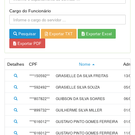
Cargo do Funcionário
Pesquisar
Exportar TXT
Exportar Excel
Exportar PDF
Detalhes
CPF
Nome
Admis
***150592**
GRASIELLE DA SILVA FREITAS
13/01
***592492**
GRASIELLE SILVA SOUZA
05/01
***807822**
GUIBSON DA SILVA SOARES
06/01
***899732**
GUILHERME SILVA MILLER
01/01
***616012**
GUSTAVO PINTO GOMES FERREIRA
01/02
***616012**
GUSTAVO PINTO GOMES FERREIRA
11/03