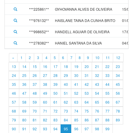
***225861**
GYHOVANNA ALVES DE OLIVEIRA
15/01
***976132**
HAISLANE TAINA DA CUNHA BRITO
01/01
***998652**
HANDELL AGUIAR DE OLIVEIRA
17/04
***278382**
HANIEL SANTANA DA SILVA
04/05
«
1
2
3
4
5
6
7
8
9
10
11
12
13
14
15
16
17
18
19
20
21
22
23
24
25
26
27
28
29
30
31
32
33
34
35
36
37
38
39
40
41
42
43
44
45
46
47
48
49
50
51
52
53
54
55
56
57
58
59
60
61
62
63
64
65
66
67
68
69
70
71
72
73
74
75
76
77
78
79
80
81
82
83
84
85
86
87
88
89
90
91
92
93
94
95
96
97
98
99