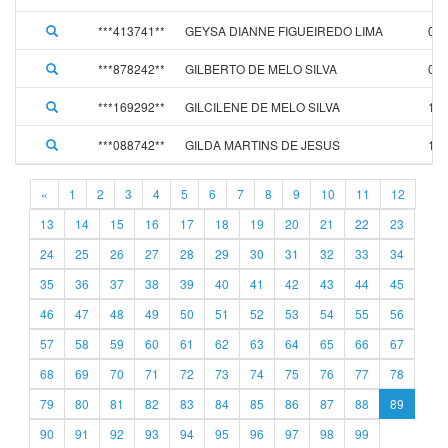
***413741**
GEYSA DIANNE FIGUEIREDO LIMA
04/
***878242**
GILBERTO DE MELO SILVA
01/
***169292**
GILCILENE DE MELO SILVA
13/
***088742**
GILDA MARTINS DE JESUS
19/
«
1
2
3
4
5
6
7
8
9
10
11
12
13
14
15
16
17
18
19
20
21
22
23
24
25
26
27
28
29
30
31
32
33
34
35
36
37
38
39
40
41
42
43
44
45
46
47
48
49
50
51
52
53
54
55
56
57
58
59
60
61
62
63
64
65
66
67
68
69
70
71
72
73
74
75
76
77
78
79
80
81
82
83
84
85
86
87
88
89
90
91
92
93
94
95
96
97
98
99