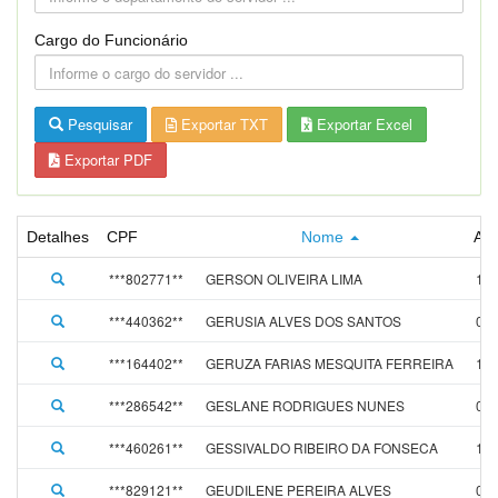
Cargo do Funcionário
Pesquisar
Exportar TXT
Exportar Excel
Exportar PDF
Detalhes
CPF
Nome
Ad
***802771**
GERSON OLIVEIRA LIMA
19/
***440362**
GERUSIA ALVES DOS SANTOS
01/
***164402**
GERUZA FARIAS MESQUITA FERREIRA
12/
***286542**
GESLANE RODRIGUES NUNES
01/
***460261**
GESSIVALDO RIBEIRO DA FONSECA
13/
***829121**
GEUDILENE PEREIRA ALVES
01/