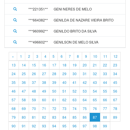
***221351**
GENI NERES DE MELO
***664382**
GENILDA DE NAZARE VIEIRA BRITO
***960992**
GENILDO BRITO DA SILVA
***496602**
GENILSON DE MELO SILVA
«
1
2
3
4
5
6
7
8
9
10
11
12
13
14
15
16
17
18
19
20
21
22
23
24
25
26
27
28
29
30
31
32
33
34
35
36
37
38
39
40
41
42
43
44
45
46
47
48
49
50
51
52
53
54
55
56
57
58
59
60
61
62
63
64
65
66
67
68
69
70
71
72
73
74
75
76
77
78
79
80
81
82
83
84
85
86
87
88
89
90
91
92
93
94
95
96
97
98
99