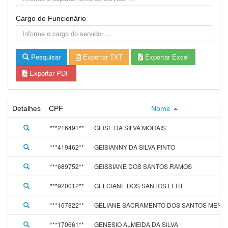
Cargo do Funcionário
Pesquisar
Exportar TXT
Exportar Excel
Exportar PDF
Detalhes
CPF
Nome
***216491**
GEISE DA SILVA MORAIS
***419462**
GEISIANNY DA SILVA PINTO
***689752**
GEISSIANE DOS SANTOS RAMOS
***920012**
GELCIANE DOS SANTOS LEITE
***167822**
GELIANE SACRAMENTO DOS SANTOS MEND
***170661**
GENESIO ALMEIDA DA SILVA