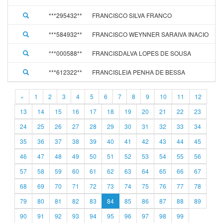
***295432**
FRANCISCO SILVA FRANCO
***584932**
FRANCISCO WEYNNER SARAIVA INACIO
***000588**
FRANCISDALVA LOPES DE SOUSA
***612322**
FRANCISLEIA PENHA DE BESSA
«
1
2
3
4
5
6
7
8
9
10
11
12
13
14
15
16
17
18
19
20
21
22
23
24
25
26
27
28
29
30
31
32
33
34
35
36
37
38
39
40
41
42
43
44
45
46
47
48
49
50
51
52
53
54
55
56
57
58
59
60
61
62
63
64
65
66
67
68
69
70
71
72
73
74
75
76
77
78
79
80
81
82
83
84
85
86
87
88
89
90
91
92
93
94
95
96
97
98
99