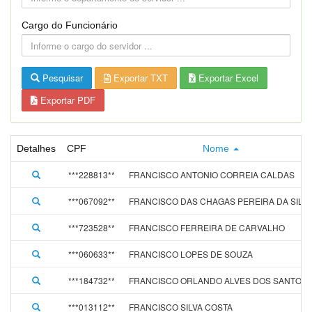
Cargo do Funcionário
Pesquisar
Exportar TXT
Exportar Excel
Exportar PDF
Detalhes
CPF
Nome
***228813**
FRANCISCO ANTONIO CORREIA CALDAS
***067092**
FRANCISCO DAS CHAGAS PEREIRA DA SILV
***723528**
FRANCISCO FERREIRA DE CARVALHO
***060633**
FRANCISCO LOPES DE SOUZA
***184732**
FRANCISCO ORLANDO ALVES DOS SANTOS
***013112**
FRANCISCO SILVA COSTA