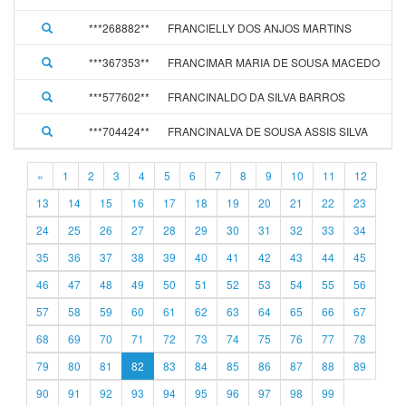
***268882**
FRANCIELLY DOS ANJOS MARTINS
***367353**
FRANCIMAR MARIA DE SOUSA MACEDO
***577602**
FRANCINALDO DA SILVA BARROS
***704424**
FRANCINALVA DE SOUSA ASSIS SILVA
«
1
2
3
4
5
6
7
8
9
10
11
12
13
14
15
16
17
18
19
20
21
22
23
24
25
26
27
28
29
30
31
32
33
34
35
36
37
38
39
40
41
42
43
44
45
46
47
48
49
50
51
52
53
54
55
56
57
58
59
60
61
62
63
64
65
66
67
68
69
70
71
72
73
74
75
76
77
78
79
80
81
82
83
84
85
86
87
88
89
90
91
92
93
94
95
96
97
98
99