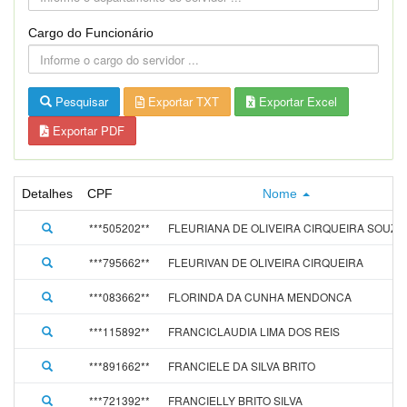
Cargo do Funcionário
Pesquisar
Exportar TXT
Exportar Excel
Exportar PDF
Detalhes
CPF
Nome
***505202**
FLEURIANA DE OLIVEIRA CIRQUEIRA SOUZA
***795662**
FLEURIVAN DE OLIVEIRA CIRQUEIRA
***083662**
FLORINDA DA CUNHA MENDONCA
***115892**
FRANCICLAUDIA LIMA DOS REIS
***891662**
FRANCIELE DA SILVA BRITO
***721392**
FRANCIELLY BRITO SILVA