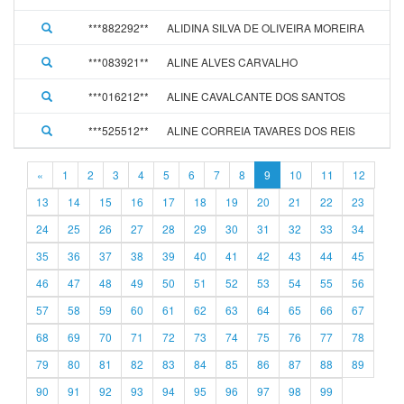
***882292**
ALIDINA SILVA DE OLIVEIRA MOREIRA
***083921**
ALINE ALVES CARVALHO
***016212**
ALINE CAVALCANTE DOS SANTOS
***525512**
ALINE CORREIA TAVARES DOS REIS
«
1
2
3
4
5
6
7
8
9
10
11
12
13
14
15
16
17
18
19
20
21
22
23
24
25
26
27
28
29
30
31
32
33
34
35
36
37
38
39
40
41
42
43
44
45
46
47
48
49
50
51
52
53
54
55
56
57
58
59
60
61
62
63
64
65
66
67
68
69
70
71
72
73
74
75
76
77
78
79
80
81
82
83
84
85
86
87
88
89
90
91
92
93
94
95
96
97
98
99