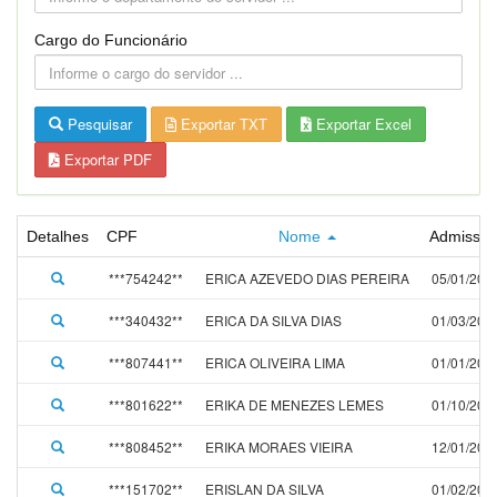
Cargo do Funcionário
Pesquisar
Exportar TXT
Exportar Excel
Exportar PDF
Detalhes
CPF
Nome
Admissã
***754242**
ERICA AZEVEDO DIAS PEREIRA
05/01/202
***340432**
ERICA DA SILVA DIAS
01/03/202
***807441**
ERICA OLIVEIRA LIMA
01/01/202
***801622**
ERIKA DE MENEZES LEMES
01/10/202
***808452**
ERIKA MORAES VIEIRA
12/01/202
***151702**
ERISLAN DA SILVA
01/02/202