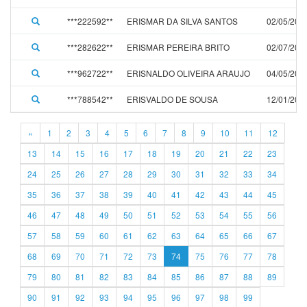
***222592**
ERISMAR DA SILVA SANTOS
02/05/200
***282622**
ERISMAR PEREIRA BRITO
02/07/200
***962722**
ERISNALDO OLIVEIRA ARAUJO
04/05/201
***788542**
ERISVALDO DE SOUSA
12/01/202
«
1
2
3
4
5
6
7
8
9
10
11
12
13
14
15
16
17
18
19
20
21
22
23
24
25
26
27
28
29
30
31
32
33
34
35
36
37
38
39
40
41
42
43
44
45
46
47
48
49
50
51
52
53
54
55
56
57
58
59
60
61
62
63
64
65
66
67
68
69
70
71
72
73
74
75
76
77
78
79
80
81
82
83
84
85
86
87
88
89
90
91
92
93
94
95
96
97
98
99