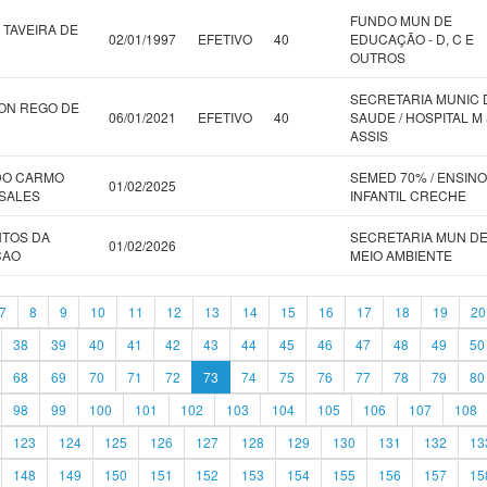
FUNDO MUN DE
 TAVEIRA DE
02/01/1997
EFETIVO
40
EDUCAÇÃO - D, C E
OUTROS
SECRETARIA MUNIC 
ON REGO DE
06/01/2021
EFETIVO
40
SAUDE / HOSPITAL M 
ASSIS
DO CARMO
SEMED 70% / ENSINO
01/02/2025
 SALES
INFANTIL CRECHE
NTOS DA
SECRETARIA MUN D
01/02/2026
CAO
MEIO AMBIENTE
7
8
9
10
11
12
13
14
15
16
17
18
19
20
38
39
40
41
42
43
44
45
46
47
48
49
50
68
69
70
71
72
73
74
75
76
77
78
79
80
98
99
100
101
102
103
104
105
106
107
108
123
124
125
126
127
128
129
130
131
132
13
148
149
150
151
152
153
154
155
156
157
15