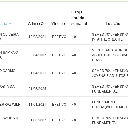
Carga
horária
ome
Admissão
Vínculo
semanal
Lotação
 OLIVEIRA
SEMED 70% / ENSINO
12/03/2021
EFETIVO
40
O
INFANTIL CRECHE
SECRETARIA MUN D
N SAMPAIO
23/04/2007
EFETIVO
40
ASSISTENCIA SOCIAL 
A
CRAS
DO CARMO
SEMED 70% / ENSINO
01/04/2011
EFETIVO
40
JOVENS E ADULTOS 
COSTA DA
SEMED 70% / ENSINO
01/05/2025
FUNDAMENTAL
FUNDO MUN DE
FERRAZ WILH
11/01/2021
EFETIVO
40
EDUCAÇÃO - SEMED
 TAVEIRA DE
SEMED 70% / ENSINO
01/08/2007
EFETIVO
40
FUNDAMENTAL