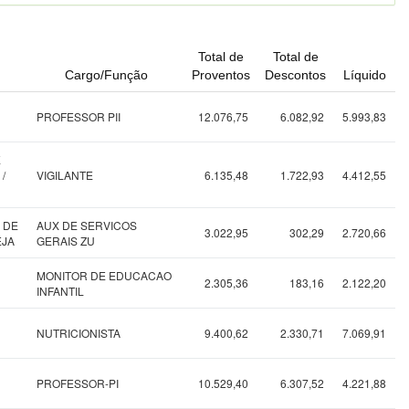
Total de
Total de
Cargo/Função
Proventos
Descontos
Líquido
PROFESSOR PII
12.076,75
6.082,92
5.993,83
E
/
VIGILANTE
6.135,48
1.722,93
4.412,55
 DE
AUX DE SERVICOS
3.022,95
302,29
2.720,66
EJA
GERAIS ZU
MONITOR DE EDUCACAO
2.305,36
183,16
2.122,20
INFANTIL
NUTRICIONISTA
9.400,62
2.330,71
7.069,91
PROFESSOR-PI
10.529,40
6.307,52
4.221,88