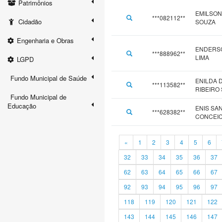
Patrimônios
EMILSON
***082112**
Cidadão
SOUZA
Engenharia e Obras
ENDERS
***888962**
LIMA
LGPD
Fundo Municipal de Saúde
ENILDA 
***113582**
RIBEIRO
Fundo Municipal de
Educação
ENIS SA
***628382**
CONCEI
«
1
2
3
4
5
6
32
33
34
35
36
37
62
63
64
65
66
67
92
93
94
95
96
97
118
119
120
121
122
143
144
145
146
147