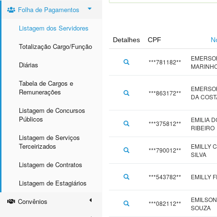
Folha de Pagamentos
Listagem dos Servidores
Detalhes
CPF
N
Totalização Cargo/Função
EMERSON
***781182**
Diárias
MARINH
Tabela de Cargos e
EMERSO
Remunerações
***863172**
DA COST
Listagem de Concursos
Públicos
EMILIA 
***375812**
RIBEIRO
Listagem de Serviços
Terceirizados
EMILLY 
***790012**
SILVA
Listagem de Contratos
***543782**
EMILLY 
Listagem de Estagiários
EMILSON
Convênios
***082112**
SOUZA