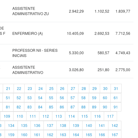
ASSISTENTE
2.942,29
1.102,52
1.839,77
ADMINISTRATIVO ZU
DE
S F
ENFERMEIRO (A)
10.405,09
2.692,53
7.712,56
PROFESSOR NII - SERIES
5.330,00
580,57
4.749,43
INICIAIS
E
ASSISTENTE
3.026,80
251,80
2.775,00
ADMINISTRATIVO
21
22
23
24
25
26
27
28
29
30
31
51
52
53
54
55
56
57
58
59
60
61
81
82
83
84
85
86
87
88
89
90
91
109
110
111
112
113
114
115
116
117
3
134
135
136
137
138
139
140
141
142
8
159
160
161
162
163
164
165
166
167