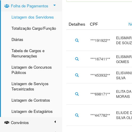
Folha de Pagamentos
Listagem dos Servidores
Detalhes
CPF
N
Totalização Cargo/Função
ELISMAR
Diárias
***191922**
DE SOUZ
Tabela de Cargos e
Remunerações
ELISMAR
***167411**
GOMES
Listagem de Concursos
Públicos
ELISVAN
***453932**
SILVA
Listagem de Serviços
Terceirizados
ELITA D
***698171**
MORAIS
Listagem de Contratos
Listagem de Estagiários
ELIUDE 
***447782**
SILVA OL
Convênios