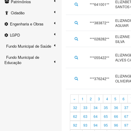
Patrimônios
ELIZABE
***641001**
SANTOS 
Cidadão
ELIZAND
***383872**
Engenharia e Obras
AGUIAR
LGPD
ELIZANE
***028282**
SILVA
Fundo Municipal de Saúde
ELIZANG
Fundo Municipal de
***055422**
ALVES 
Educação
ELIZANG
***376242**
OLIVEIR
«
1
2
3
4
5
6
32
33
34
35
36
37
62
63
64
65
66
67
92
93
94
95
96
97