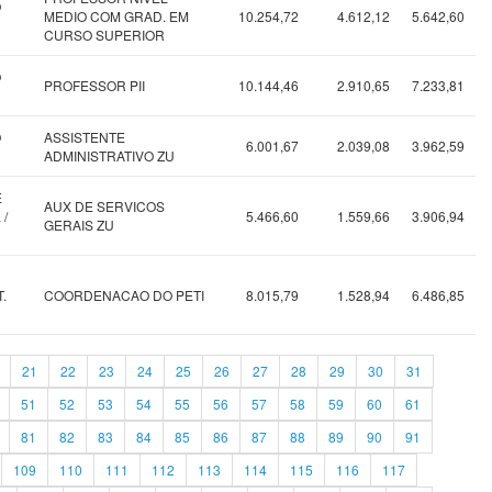
O
MEDIO COM GRAD. EM
10.254,72
4.612,12
5.642,60
CURSO SUPERIOR
O
PROFESSOR PII
10.144,46
2.910,65
7.233,81
O
ASSISTENTE
6.001,67
2.039,08
3.962,59
ADMINISTRATIVO ZU
E
AUX DE SERVICOS
 /
5.466,60
1.559,66
3.906,94
GERAIS ZU
.
COORDENACAO DO PETI
8.015,79
1.528,94
6.486,85
21
22
23
24
25
26
27
28
29
30
31
51
52
53
54
55
56
57
58
59
60
61
81
82
83
84
85
86
87
88
89
90
91
109
110
111
112
113
114
115
116
117