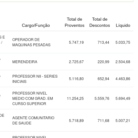
Total de
Total de
Cargo/Função
Proventos
Descontos
Líquido
S E
OPERADOR DE
 /
5.747,19
713,44
5.033,75
MAQUINAS PESADAS
O
MERENDEIRA
2.725,67
220,99
2.504,68
O
PROFESSOR NII - SERIES
5.116,80
652,94
4.463,86
INICIAIS
PROFESSOR NIVEL
O
MEDIO COM GRAD. EM
11.254,25
5.559,76
5.694,49
CURSO SUPERIOR
DE
AGENTE COMUNITARIO
5.718,89
711,68
5.007,21
DE SAUDE
PROFESSOR NIVEL