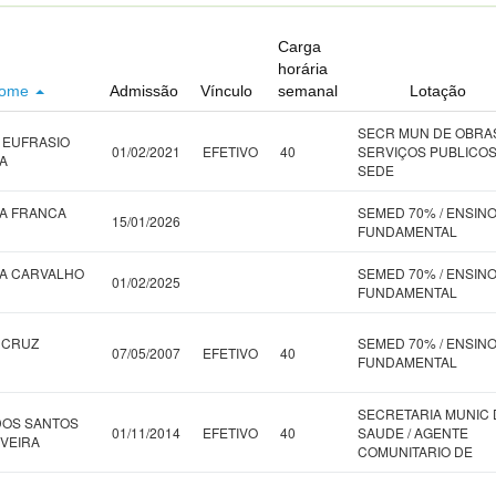
Carga
horária
ome
Admissão
Vínculo
semanal
Lotação
SECR MUN DE OBRA
 EUFRASIO
01/02/2021
EFETIVO
40
SERVIÇOS PUBLICOS
A
SEDE
A FRANCA
SEMED 70% / ENSIN
15/01/2026
FUNDAMENTAL
IA CARVALHO
SEMED 70% / ENSIN
01/02/2025
FUNDAMENTAL
A CRUZ
SEMED 70% / ENSIN
07/05/2007
EFETIVO
40
FUNDAMENTAL
SECRETARIA MUNIC 
DOS SANTOS
01/11/2014
EFETIVO
40
SAUDE / AGENTE
IVEIRA
COMUNITARIO DE