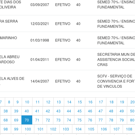
TE DIAS DOS
SEMED 70% / ENSIN
03/09/2007
EFETIVO
40
OLIVEIRA
FUNDAMENTAL
RA SERRA
SEMED 70% / ENSIN
12/03/2021
EFETIVO
40
FUNDAMENTAL
 MARINHO
SEMED 70% / ENSIN
01/03/1998
EFETIVO
40
FUNDAMENTAL
SECRETARIA MUN D
ELA ABREU
01/04/2011
EFETIVO
40
ASSISTENCIA SOCIAL
CARDOSO
CRAS
SCFV - SERVIÇO DE
ELA ALVES DE
14/04/2007
EFETIVO
40
CONVIVENCIA E FORT
A
DE VINCULOS
7
8
9
10
11
12
13
14
15
16
17
18
19
20
38
39
40
41
42
43
44
45
46
47
48
49
50
68
69
70
71
72
73
74
75
76
77
78
79
80
98
99
100
101
102
103
104
105
106
107
108