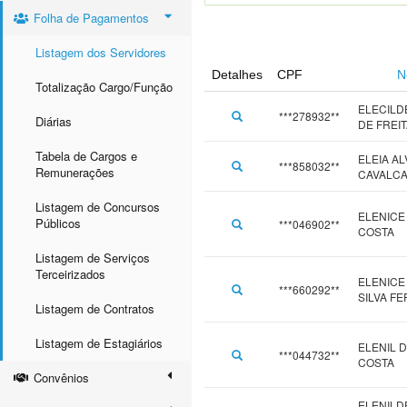
Folha de Pagamentos
Listagem dos Servidores
Detalhes
CPF
N
Totalização Cargo/Função
ELECILD
***278932**
Diárias
DE FREI
Tabela de Cargos e
ELEIA A
***858032**
Remunerações
CAVALC
Listagem de Concursos
ELENICE
Públicos
***046902**
COSTA
Listagem de Serviços
Terceirizados
ELENICE
***660292**
SILVA F
Listagem de Contratos
Listagem de Estagiários
ELENIL D
***044732**
COSTA
Convênios
ELENILD