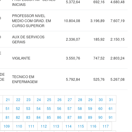
5.372,64
692,16
4.680,48
INICIAIS
PROFESSOR NIVEL
O
MEDIO COM GRAD. EM
10.804,08
3.196,89
7.607,19
CURSO SUPERIOR
O
AUX DE SERVICOS
2.336,07
185,92
2.150,15
GERAIS
E
VIGILANTE
3.550,76
747,52
2.803,24
 DE
TECNICO EM
ADE
5.792,84
525,76
5.267,08
ENFERMAGEM
21
22
23
24
25
26
27
28
29
30
31
51
52
53
54
55
56
57
58
59
60
61
81
82
83
84
85
86
87
88
89
90
91
109
110
111
112
113
114
115
116
117