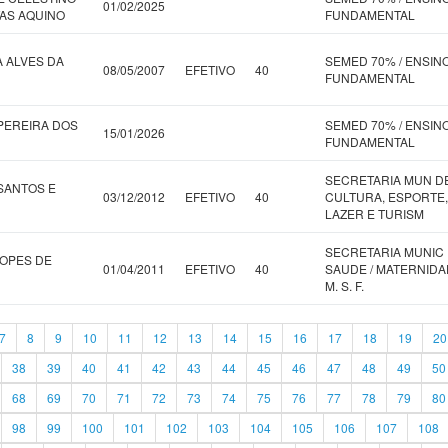
01/02/2025
TAS AQUINO
FUNDAMENTAL
A ALVES DA
SEMED 70% / ENSIN
08/05/2007
EFETIVO
40
FUNDAMENTAL
PEREIRA DOS
SEMED 70% / ENSIN
15/01/2026
FUNDAMENTAL
SECRETARIA MUN D
 SANTOS E
03/12/2012
EFETIVO
40
CULTURA, ESPORTE,
LAZER E TURISM
SECRETARIA MUNIC
LOPES DE
01/04/2011
EFETIVO
40
SAUDE / MATERNID
M. S. F.
7
8
9
10
11
12
13
14
15
16
17
18
19
20
38
39
40
41
42
43
44
45
46
47
48
49
50
68
69
70
71
72
73
74
75
76
77
78
79
80
98
99
100
101
102
103
104
105
106
107
108