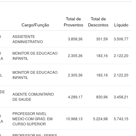
Total de
Total de
Cargo/Função
Proventos
Descontos
Líquido
O
ASSISTENTE
3.858,36
351,59
3.506,77
ADMINISTRATIVO
O
MONITOR DE EDUCACAO
2.305,36
183,16
2.122,20
LA
INFANTIL
MONITOR DE EDUCACAO
AL
2.305,36
183,16
2.122,20
INFANTIL
 DE
AGENTE COMUNITARIO
4.289,17
830,96
3.458,21
DE SAUDE
PROFESSOR NIVEL
O
MEDIO COM GRAD. EM
10.968,13
5.224,98
5.743,15
LA
CURSO SUPERIOR
O
PROFESSOR NII - SERIES