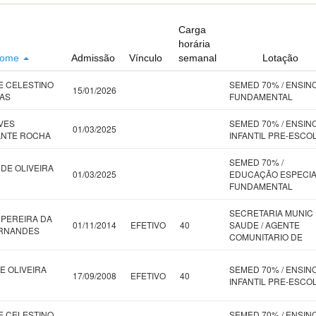
Carga
horária
ome
Admissão
Vínculo
semanal
Lotação
E CELESTINO
SEMED 70% / ENSIN
15/01/2026
TAS
FUNDAMENTAL
LVES
SEMED 70% / ENSIN
01/03/2025
ANTE ROCHA
INFANTIL PRE-ESCO
SEMED 70% /
 DE OLIVEIRA
01/03/2025
EDUCAÇÃO ESPECI
FUNDAMENTAL
SECRETARIA MUNIC
 PEREIRA DA
01/11/2014
EFETIVO
40
SAUDE / AGENTE
ERNANDES
COMUNITARIO DE
E OLIVEIRA
SEMED 70% / ENSIN
17/09/2008
EFETIVO
40
INFANTIL PRE-ESCO
E CELESTINO
SEMED 70% / ENSIN