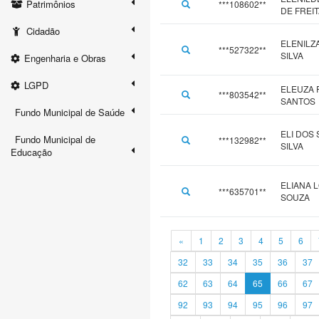
Patrimônios
***108602**
DE FREI
Cidadão
ELENILZ
***527322**
SILVA
Engenharia e Obras
LGPD
ELEUZA 
***803542**
SANTOS
Fundo Municipal de Saúde
ELI DOS
Fundo Municipal de
***132982**
SILVA
Educação
ELIANA 
***635701**
SOUZA
«
1
2
3
4
5
6
32
33
34
35
36
37
62
63
64
65
66
67
92
93
94
95
96
97