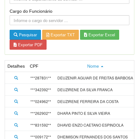
Cargo do Funcionário
Pesquisar
Exportar TXT
Exportar Excel
Exportar PDF
Detalhes
CPF
Nome
***287831**
DEUZENIR AGUIAR DE FREITAS BARBOSA
***342392**
DEUZIRENE DA SILVA FRANCA
***024962**
DEUZIRENE FERREIRA DA COSTA
***262902**
DHARA PINTO E SILVA VIEIRA
***831592**
DHAVID ENZO CAETANO ESPINDOLA
***009172**
DHEIMISON FERNANDES DOS SANTOS