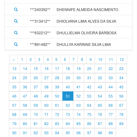
***240392**
DHENNIFE ALMEIDA NASCIMENTO
***313412**
DHIOLVANA LIMA ALVES DA SILVA
***632212**
DHULLIELMA OLIVEIRA BARBOSA
***891482**
DHULLYA KARINNE SILVA LIMA
«
1
2
3
4
5
6
7
8
9
10
11
12
13
14
15
16
17
18
19
20
21
22
23
24
25
26
27
28
29
30
31
32
33
34
35
36
37
38
39
40
41
42
43
44
45
46
47
48
49
50
51
52
53
54
55
56
57
58
59
60
61
62
63
64
65
66
67
68
69
70
71
72
73
74
75
76
77
78
79
80
81
82
83
84
85
86
87
88
89
90
91
92
93
94
95
96
97
98
99