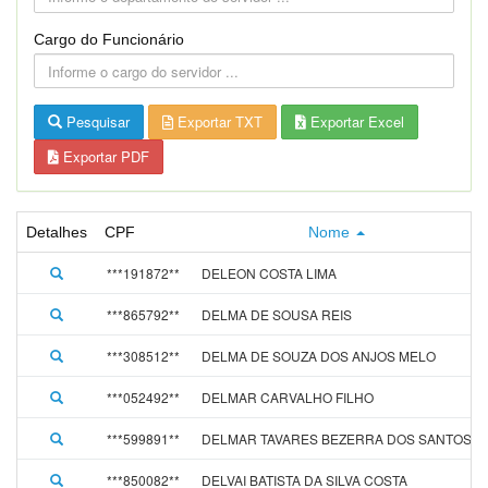
Cargo do Funcionário
Pesquisar
Exportar TXT
Exportar Excel
Exportar PDF
Detalhes
CPF
Nome
***191872**
DELEON COSTA LIMA
***865792**
DELMA DE SOUSA REIS
***308512**
DELMA DE SOUZA DOS ANJOS MELO
***052492**
DELMAR CARVALHO FILHO
***599891**
DELMAR TAVARES BEZERRA DOS SANTOS
***850082**
DELVAI BATISTA DA SILVA COSTA