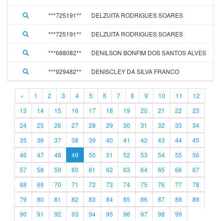
***725191**
DELZUITA RODRIGUES SOARES
***725191**
DELZUITA RODRIGUES SOARES
***688082**
DENILSON BONFIM DOS SANTOS ALVES
***929482**
DENISCLEY DA SILVA FRANCO
«
1
2
3
4
5
6
7
8
9
10
11
12
13
14
15
16
17
18
19
20
21
22
23
24
25
26
27
28
29
30
31
32
33
34
35
36
37
38
39
40
41
42
43
44
45
46
47
48
49
50
51
52
53
54
55
56
57
58
59
60
61
62
63
64
65
66
67
68
69
70
71
72
73
74
75
76
77
78
79
80
81
82
83
84
85
86
87
88
89
90
91
92
93
94
95
96
97
98
99