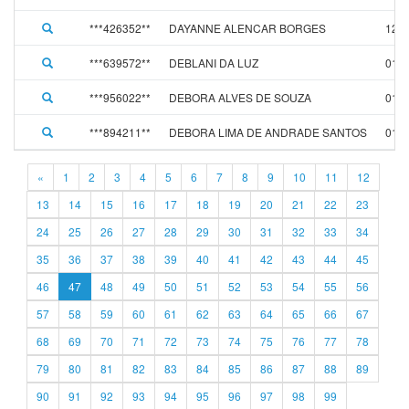
***426352**
DAYANNE ALENCAR BORGES
12/0
***639572**
DEBLANI DA LUZ
01/0
***956022**
DEBORA ALVES DE SOUZA
01/0
***894211**
DEBORA LIMA DE ANDRADE SANTOS
01/0
«
1
2
3
4
5
6
7
8
9
10
11
12
13
14
15
16
17
18
19
20
21
22
23
24
25
26
27
28
29
30
31
32
33
34
35
36
37
38
39
40
41
42
43
44
45
46
47
48
49
50
51
52
53
54
55
56
57
58
59
60
61
62
63
64
65
66
67
68
69
70
71
72
73
74
75
76
77
78
79
80
81
82
83
84
85
86
87
88
89
90
91
92
93
94
95
96
97
98
99