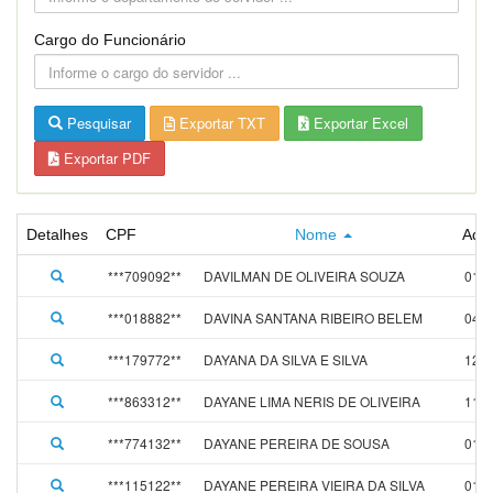
Cargo do Funcionário
Pesquisar
Exportar TXT
Exportar Excel
Exportar PDF
Detalhes
CPF
Nome
Adm
***709092**
DAVILMAN DE OLIVEIRA SOUZA
01/0
***018882**
DAVINA SANTANA RIBEIRO BELEM
04/1
***179772**
DAYANA DA SILVA E SILVA
12/0
***863312**
DAYANE LIMA NERIS DE OLIVEIRA
11/0
***774132**
DAYANE PEREIRA DE SOUSA
01/0
***115122**
DAYANE PEREIRA VIEIRA DA SILVA
01/0