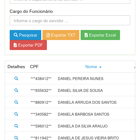
Cargo do Funcionário
Pesquisar
Exportar TXT
Exportar Excel
Exportar PDF
Detalhes
CPF
Nome
Ad
***438412**
DANIEL PEREIRA NUNES
01
***935632**
DANIEL SILVA DE SOUSA
01
***880912**
DANIELA ARRUDA DOS SANTOS
09
***340582**
DANIELA BARBOSA SANTOS
01
***596012**
DANIELA DA SILVA ARAUJO
01
***811942**
DANIELA DE JESUS VIEIRA BRITO
15