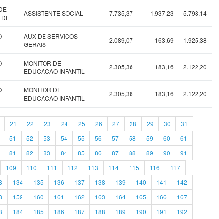
DE
ASSISTENTE SOCIAL
7.735,37
1.937,23
5.798,14
EDE
O
AUX DE SERVICOS
2.089,07
163,69
1.925,38
GERAIS
O
MONITOR DE
2.305,36
183,16
2.122,20
EDUCACAO INFANTIL
O
MONITOR DE
2.305,36
183,16
2.122,20
EDUCACAO INFANTIL
21
22
23
24
25
26
27
28
29
30
31
51
52
53
54
55
56
57
58
59
60
61
81
82
83
84
85
86
87
88
89
90
91
109
110
111
112
113
114
115
116
117
3
134
135
136
137
138
139
140
141
142
8
159
160
161
162
163
164
165
166
167
3
184
185
186
187
188
189
190
191
192