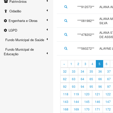
Patrimônios
***912073**
ALANA A
Cidadão
ALANA M
Engenharia e Obras
***081982**
SILVA
LGPD
ALANA S
***478202**
DE ASSI
Fundo Municipal de Saúde
***560272**
ALAYNE 
Fundo Municipal de
Educação
«
1
2
3
4
5
6
32
33
34
35
36
37
62
63
64
65
66
67
92
93
94
95
96
97
118
119
120
121
122
143
144
145
146
147
168
169
170
171
172