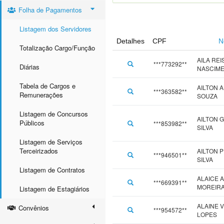
Folha de Pagamentos
Listagem dos Servidores
Detalhes
CPF
N
Totalização Cargo/Função
AILA REI
***773292**
Diárias
NASCIM
Tabela de Cargos e
AILTON 
***363582**
Remunerações
SOUZA
Listagem de Concursos
AILTON 
Públicos
***853982**
SILVA
Listagem de Serviços
Terceirizados
AILTON 
***946501**
SILVA
Listagem de Contratos
ALAICE 
***669391**
MOREIR
Listagem de Estagiários
ALAINE 
Convênios
***954572**
LOPES