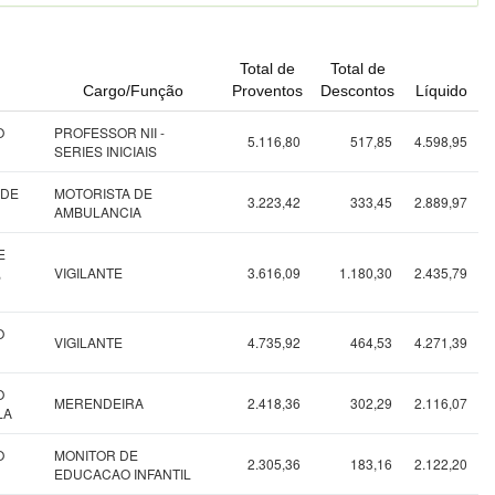
Total de
Total de
Cargo/Função
Proventos
Descontos
Líquido
O
PROFESSOR NII -
5.116,80
517,85
4.598,95
SERIES INICIAIS
 DE
MOTORISTA DE
3.223,42
333,45
2.889,97
AMBULANCIA
E
,
VIGILANTE
3.616,09
1.180,30
2.435,79
O
VIGILANTE
4.735,92
464,53
4.271,39
O
MERENDEIRA
2.418,36
302,29
2.116,07
LA
O
MONITOR DE
2.305,36
183,16
2.122,20
EDUCACAO INFANTIL