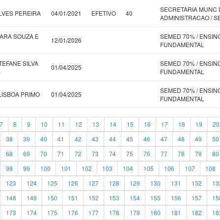
SECRETARIA MUNC 
LVES PEREIRA
04/01/2021
EFETIVO
40
ADMINISTRACAO / S
ARA SOUZA E
SEMED 70% / ENSIN
12/01/2026
FUNDAMENTAL
TEFANE SILVA
SEMED 70% / ENSIN
01/04/2025
S
FUNDAMENTAL
SEMED 70% / ENSIN
LISBOA PRIMO
01/04/2025
FUNDAMENTAL
7
8
9
10
11
12
13
14
15
16
17
18
19
20
38
39
40
41
42
43
44
45
46
47
48
49
50
68
69
70
71
72
73
74
75
76
77
78
79
80
98
99
100
101
102
103
104
105
106
107
108
123
124
125
126
127
128
129
130
131
132
13
148
149
150
151
152
153
154
155
156
157
15
173
174
175
176
177
178
179
180
181
182
18