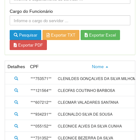
Cargo do Funcionário
Pesquisar
Exportar TXT
Exportar Excel
Exportar PDF
Detalhes
CPF
Nome
***753571**
CLENILDES GONÇALVES DA SILVA MILHOME
***121564**
CLEOFAS COUTINHO BARBOSA
***607212**
CLEOMAR VALADARES SANTANA
***934231**
CLEONALDO SILVA DE SOUSA
***055152**
CLEONICE ALVES DA SILVA CUNHA
***731352**
CLEONICE BEZERRA DA SILVA