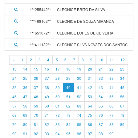
***255442**
CLEONICE BRITO DA SILVA
***468102**
CLEONICE DE SOUZA MIRANDA
***651072**
CLEONICE LOPES DE OLIVEIRA
***411182**
CLEONICE SILVA NOVAES DOS SANTOS
«
1
2
3
4
5
6
7
8
9
10
11
12
13
14
15
16
17
18
19
20
21
22
23
24
25
26
27
28
29
30
31
32
33
34
35
36
37
38
39
40
41
42
43
44
45
46
47
48
49
50
51
52
53
54
55
56
57
58
59
60
61
62
63
64
65
66
67
68
69
70
71
72
73
74
75
76
77
78
79
80
81
82
83
84
85
86
87
88
89
90
91
92
93
94
95
96
97
98
99