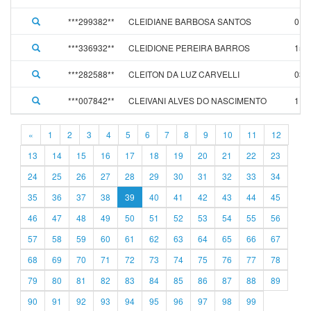
***299382**
CLEIDIANE BARBOSA SANTOS
01/
***336932**
CLEIDIONE PEREIRA BARROS
15/
***282588**
CLEITON DA LUZ CARVELLI
03/
***007842**
CLEIVANI ALVES DO NASCIMENTO
11/
«
1
2
3
4
5
6
7
8
9
10
11
12
13
14
15
16
17
18
19
20
21
22
23
24
25
26
27
28
29
30
31
32
33
34
35
36
37
38
39
40
41
42
43
44
45
46
47
48
49
50
51
52
53
54
55
56
57
58
59
60
61
62
63
64
65
66
67
68
69
70
71
72
73
74
75
76
77
78
79
80
81
82
83
84
85
86
87
88
89
90
91
92
93
94
95
96
97
98
99