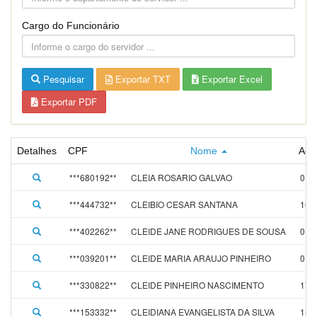
Cargo do Funcionário
Pesquisar
Exportar TXT
Exportar Excel
Exportar PDF
Detalhes
CPF
Nome
Adm
***680192**
CLEIA ROSARIO GALVAO
01/
***444732**
CLEIBIO CESAR SANTANA
16/
***402262**
CLEIDE JANE RODRIGUES DE SOUSA
01/
***039201**
CLEIDE MARIA ARAUJO PINHEIRO
01/
***330822**
CLEIDE PINHEIRO NASCIMENTO
17/
***153332**
CLEIDIANA EVANGELISTA DA SILVA
15/