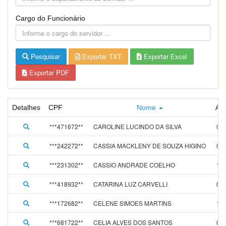
Cargo do Funcionário
Pesquisar
Exportar TXT
Exportar Excel
Exportar PDF
Detalhes
CPF
Nome
Ad
***471672**
CAROLINE LUCINDO DA SILVA
06/
***242272**
CASSIA MACKLENY DE SOUZA HIGINO
01/
***231302**
CASSIO ANDRADE COELHO
10/
***418932**
CATARINA LUZ CARVELLI
01/
***172682**
CELENE SIMOES MARTINS
15/
***681722**
CELIA ALVES DOS SANTOS
01/