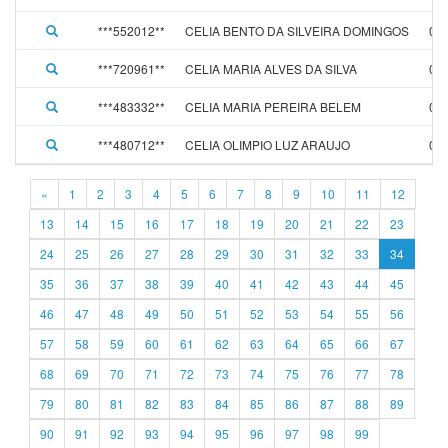
***552012**
CELIA BENTO DA SILVEIRA DOMINGOS
01/
***720961**
CELIA MARIA ALVES DA SILVA
02/
***483332**
CELIA MARIA PEREIRA BELEM
01/
***480712**
CELIA OLIMPIO LUZ ARAUJO
01/
«
1
2
3
4
5
6
7
8
9
10
11
12
13
14
15
16
17
18
19
20
21
22
23
24
25
26
27
28
29
30
31
32
33
34
35
36
37
38
39
40
41
42
43
44
45
46
47
48
49
50
51
52
53
54
55
56
57
58
59
60
61
62
63
64
65
66
67
68
69
70
71
72
73
74
75
76
77
78
79
80
81
82
83
84
85
86
87
88
89
90
91
92
93
94
95
96
97
98
99