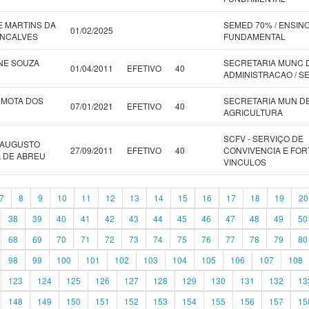
 MARTINS DA
SEMED 70% / ENSIN
01/02/2025
ONCALVES
FUNDAMENTAL
NE SOUZA
SECRETARIA MUNC 
01/04/2011
EFETIVO
40
ADMINISTRACAO / S
 MOTA DOS
SECRETARIA MUN D
07/01/2021
EFETIVO
40
AGRICULTURA
SCFV - SERVIÇO DE
 AUGUSTO
27/09/2011
EFETIVO
40
CONVIVENCIA E FORT
 DE ABREU
VINCULOS
7
8
9
10
11
12
13
14
15
16
17
18
19
20
38
39
40
41
42
43
44
45
46
47
48
49
50
68
69
70
71
72
73
74
75
76
77
78
79
80
98
99
100
101
102
103
104
105
106
107
108
123
124
125
126
127
128
129
130
131
132
13
148
149
150
151
152
153
154
155
156
157
15