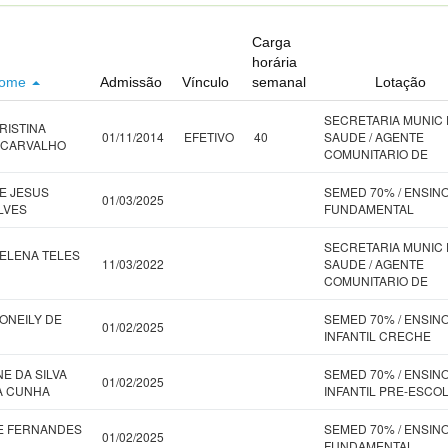
Carga
horária
ome
Admissão
Vínculo
semanal
Lotação
SECRETARIA MUNIC
RISTINA
01/11/2014
EFETIVO
40
SAUDE / AGENTE
 CARVALHO
COMUNITARIO DE
E JESUS
SEMED 70% / ENSIN
01/03/2025
LVES
FUNDAMENTAL
SECRETARIA MUNIC
ELENA TELES
11/03/2022
SAUDE / AGENTE
COMUNITARIO DE
ONEILY DE
SEMED 70% / ENSIN
01/02/2025
INFANTIL CRECHE
E DA SILVA
SEMED 70% / ENSIN
01/02/2025
A CUNHA
INFANTIL PRE-ESCO
E FERNANDES
SEMED 70% / ENSIN
01/02/2025
FUNDAMENTAL