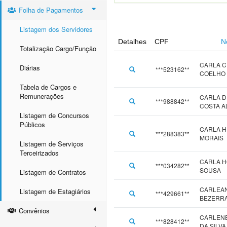
Folha de Pagamentos
Listagem dos Servidores
Detalhes
CPF
N
Totalização Cargo/Função
CARLA C
Diárias
***523162**
COELHO
Tabela de Cargos e
Remunerações
CARLA D
***988842**
COSTA A
Listagem de Concursos
Públicos
CARLA H
***288383**
MORAIS
Listagem de Serviços
Terceirizados
CARLA H
***034282**
SOUSA
Listagem de Contratos
CARLEAN
Listagem de Estagiários
***429661**
BEZERR
Convênios
CARLEN
***828412**
DA SILVA