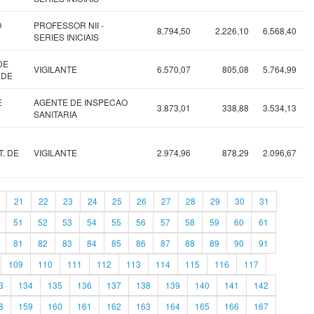
O
PROFESSOR NII -
8.794,50
2.226,10
6.568,40
SERIES INICIAIS
DE
VIGILANTE
6.570,07
805,08
5.764,99
EDE
E
AGENTE DE INSPECAO
3.873,01
338,88
3.534,13
SANITARIA
. DE
VIGILANTE
2.974,96
878,29
2.096,67
21
22
23
24
25
26
27
28
29
30
31
51
52
53
54
55
56
57
58
59
60
61
81
82
83
84
85
86
87
88
89
90
91
109
110
111
112
113
114
115
116
117
3
134
135
136
137
138
139
140
141
142
8
159
160
161
162
163
164
165
166
167