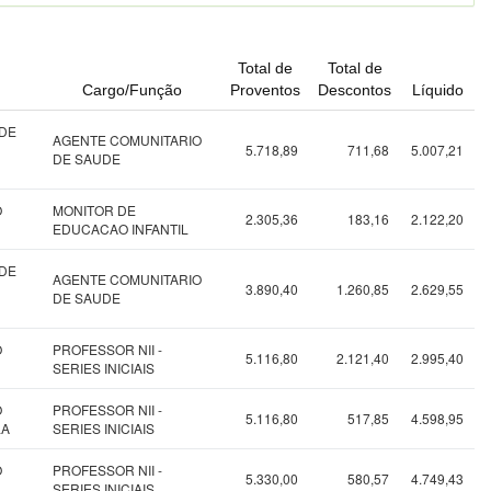
Total de
Total de
Cargo/Função
Proventos
Descontos
Líquido
 DE
AGENTE COMUNITARIO
5.718,89
711,68
5.007,21
DE SAUDE
O
MONITOR DE
2.305,36
183,16
2.122,20
EDUCACAO INFANTIL
 DE
AGENTE COMUNITARIO
3.890,40
1.260,85
2.629,55
DE SAUDE
O
PROFESSOR NII -
5.116,80
2.121,40
2.995,40
SERIES INICIAIS
O
PROFESSOR NII -
5.116,80
517,85
4.598,95
LA
SERIES INICIAIS
O
PROFESSOR NII -
5.330,00
580,57
4.749,43
SERIES INICIAIS