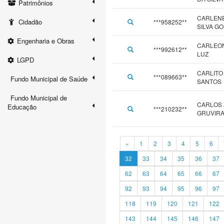
Patrimônios
CARLENE
Cidadão
***958252**
SILVA G
Engenharia e Obras
CARLEO
***992612**
LUZ
LGPD
CARLITO
***089663**
Fundo Municipal de Saúde
SANTOS
Fundo Municipal de
CARLOS
Educação
***210232**
GRUVIRA
«
1
2
3
4
5
6
32
33
34
35
36
37
62
63
64
65
66
67
92
93
94
95
96
97
118
119
120
121
122
143
144
145
146
147