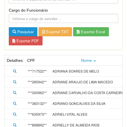
Cargo do Funcionário
Pesquisar
Exportar TXT
Exportar Excel
Exportar PDF
Detalhes
CPF
Nome
***717522**
ADRIANA SOARES DE MELO
***285942**
ADRIANE ARAUJO DE LIMA MACEDO
***300962**
ADRIANE CARVALHO DA COSTA CARNEIRO
***383132**
ADRIANO GONCALVES DA SILVA
***635973**
ADRIELI VITAL ALVES
***898892**
ADRIELLY DE ALMEIDA RIOS