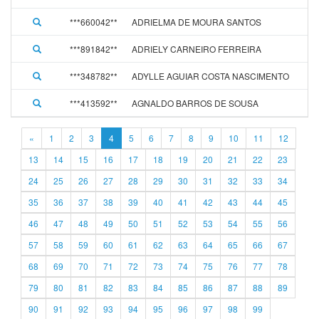
***660042**
ADRIELMA DE MOURA SANTOS
***891842**
ADRIELY CARNEIRO FERREIRA
***348782**
ADYLLE AGUIAR COSTA NASCIMENTO
***413592**
AGNALDO BARROS DE SOUSA
«
1
2
3
4
5
6
7
8
9
10
11
12
13
14
15
16
17
18
19
20
21
22
23
24
25
26
27
28
29
30
31
32
33
34
35
36
37
38
39
40
41
42
43
44
45
46
47
48
49
50
51
52
53
54
55
56
57
58
59
60
61
62
63
64
65
66
67
68
69
70
71
72
73
74
75
76
77
78
79
80
81
82
83
84
85
86
87
88
89
90
91
92
93
94
95
96
97
98
99