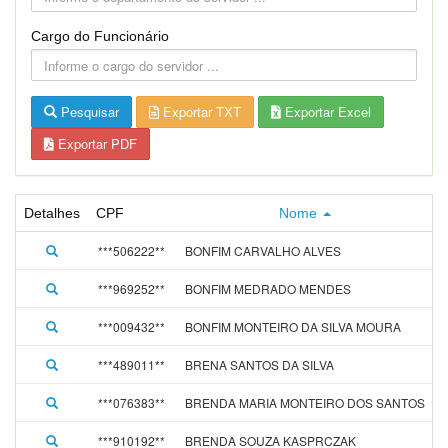
Cargo do Funcionário
Pesquisar
Exportar TXT
Exportar Excel
Exportar PDF
Detalhes
CPF
Nome
***506222**
BONFIM CARVALHO ALVES
***969252**
BONFIM MEDRADO MENDES
***009432**
BONFIM MONTEIRO DA SILVA MOURA
***489011**
BRENA SANTOS DA SILVA
***076383**
BRENDA MARIA MONTEIRO DOS SANTOS
***910192**
BRENDA SOUZA KASPRCZAK