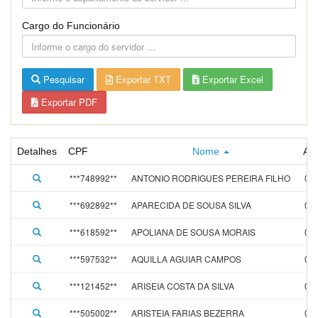
Cargo do Funcionário
Pesquisar
Exportar TXT
Exportar Excel
Exportar PDF
Detalhes
CPF
Nome
Ad
***748992**
ANTONIO RODRIGUES PEREIRA FILHO
01/
***692892**
APARECIDA DE SOUSA SILVA
05/
***618592**
APOLIANA DE SOUSA MORAIS
01/
***597532**
AQUILLA AGUIAR CAMPOS
01/
***121452**
ARISEIA COSTA DA SILVA
01/
***505002**
ARISTEIA FARIAS BEZERRA
01/