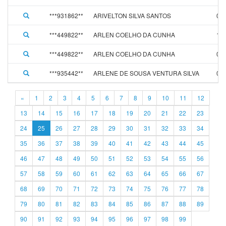
***931862**
ARIVELTON SILVA SANTOS
01/
***449822**
ARLEN COELHO DA CUNHA
19/
***449822**
ARLEN COELHO DA CUNHA
01/
***935442**
ARLENE DE SOUSA VENTURA SILVA
01/
«
1
2
3
4
5
6
7
8
9
10
11
12
13
14
15
16
17
18
19
20
21
22
23
24
25
26
27
28
29
30
31
32
33
34
35
36
37
38
39
40
41
42
43
44
45
46
47
48
49
50
51
52
53
54
55
56
57
58
59
60
61
62
63
64
65
66
67
68
69
70
71
72
73
74
75
76
77
78
79
80
81
82
83
84
85
86
87
88
89
90
91
92
93
94
95
96
97
98
99