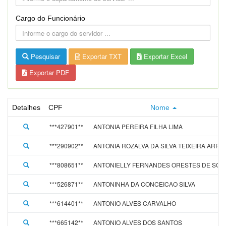
Cargo do Funcionário
Pesquisar
Exportar TXT
Exportar Excel
Exportar PDF
Detalhes
CPF
Nome
***427901**
ANTONIA PEREIRA FILHA LIMA
***290902**
ANTONIA ROZALVA DA SILVA TEIXEIRA ARR
***808651**
ANTONIELLY FERNANDES ORESTES DE SOU
***526871**
ANTONINHA DA CONCEICAO SILVA
***614401**
ANTONIO ALVES CARVALHO
***665142**
ANTONIO ALVES DOS SANTOS