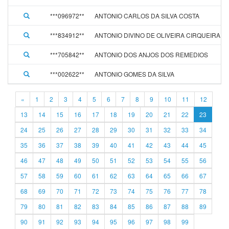
***096972**
ANTONIO CARLOS DA SILVA COSTA
***834912**
ANTONIO DIVINO DE OLIVEIRA CIRQUEIRA
***705842**
ANTONIO DOS ANJOS DOS REMEDIOS
***002622**
ANTONIO GOMES DA SILVA
«
1
2
3
4
5
6
7
8
9
10
11
12
13
14
15
16
17
18
19
20
21
22
23
24
25
26
27
28
29
30
31
32
33
34
35
36
37
38
39
40
41
42
43
44
45
46
47
48
49
50
51
52
53
54
55
56
57
58
59
60
61
62
63
64
65
66
67
68
69
70
71
72
73
74
75
76
77
78
79
80
81
82
83
84
85
86
87
88
89
90
91
92
93
94
95
96
97
98
99