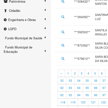
Patrimônios
***308432**
SANTOS
Cidadão
SANTANA
***264092**
LUZ
Engenharia e Obras
LGPD
SANTILA
***392502**
ARAUJO
Fundo Municipal de Saúde
SARA BL
***872362**
Fundo Municipal de
SILVA C
Educação
SARA BO
***579612**
DA SILVA
«
1
2
3
4
5
6
32
33
34
35
36
37
62
63
64
65
66
67
92
93
94
95
96
97
118
119
120
121
122