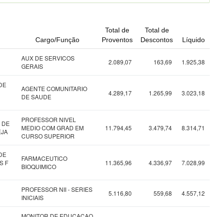
Total de
Total de
Cargo/Função
Proventos
Descontos
Líquido
AUX DE SERVICOS
2.089,07
163,69
1.925,38
GERAIS
DE
AGENTE COMUNITARIO
4.289,17
1.265,99
3.023,18
DE SAUDE
PROFESSOR NIVEL
 DE
MEDIO COM GRAD EM
11.794,45
3.479,74
8.314,71
EJA
CURSO SUPERIOR
DE
FARMACEUTICO
S F
11.365,96
4.336,97
7.028,99
BIOQUIMICO
PROFESSOR NII - SERIES
5.116,80
559,68
4.557,12
INICIAIS
MONITOR DE EDUCACAO