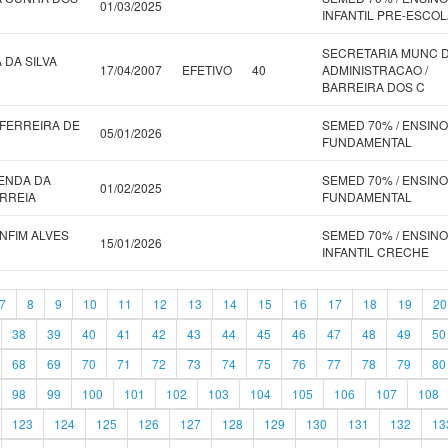
01/03/2025
INFANTIL PRE-ESCOL
SECRETARIA MUNC 
 DA SILVA
17/04/2007
EFETIVO
40
ADMINISTRACAO /
BARREIRA DOS C
 FERREIRA DE
SEMED 70% / ENSINO
05/01/2026
FUNDAMENTAL
ENDA DA
SEMED 70% / ENSINO
01/02/2025
ORREIA
FUNDAMENTAL
NFIM ALVES
SEMED 70% / ENSINO
15/01/2026
INFANTIL CRECHE
7
8
9
10
11
12
13
14
15
16
17
18
19
20
38
39
40
41
42
43
44
45
46
47
48
49
50
68
69
70
71
72
73
74
75
76
77
78
79
80
98
99
100
101
102
103
104
105
106
107
108
123
124
125
126
127
128
129
130
131
132
13