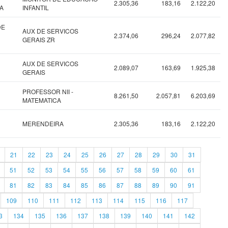
2.305,36
183,16
2.122,20
A
INFANTIL
DE
AUX DE SERVICOS
2.374,06
296,24
2.077,82
GERAIS ZR
AUX DE SERVICOS
2.089,07
163,69
1.925,38
GERAIS
PROFESSOR NII -
8.261,50
2.057,81
6.203,69
MATEMATICA
MERENDEIRA
2.305,36
183,16
2.122,20
21
22
23
24
25
26
27
28
29
30
31
51
52
53
54
55
56
57
58
59
60
61
81
82
83
84
85
86
87
88
89
90
91
109
110
111
112
113
114
115
116
117
3
134
135
136
137
138
139
140
141
142