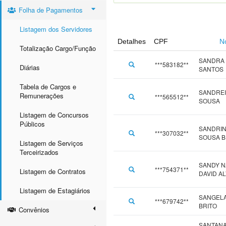
Folha de Pagamentos
Listagem dos Servidores
Detalhes
CPF
N
Totalização Cargo/Função
SANDRA 
***583182**
Diárias
SANTOS
Tabela de Cargos e
SANDREI
Remunerações
***565512**
SOUSA
Listagem de Concursos
Públicos
SANDRI
***307032**
SOUSA B
Listagem de Serviços
Terceirizados
SANDY N
***754371**
Listagem de Contratos
DAVID A
Listagem de Estagiários
SANGELA
***679742**
BRITO
Convênios
SANTAN