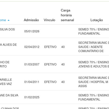
Carga
horária
ome
Admissão
Vínculo
semanal
Lotação
SILVA DOS
SEMED 70% / ENSINO
05/01/2026
FUNDAMENTAL
SECRETARIA MUNIC 
A ALVES DE
02/04/2012
EFETIVO
40
SAUDE / AGENTE
COMUNITARIO DE
NHO DE
SEMED 70% / ENSINO
01/03/2007
EFETIVO
40
RITO
JOVENS E ADULTOS 
SECRETARIA MUNIC 
ARIELLE
01/04/2011
EFETIVO
40
SAUDE / HOSPITAL M 
LVES VAZ
ASSIS
NE DA SILVA
SEMED 70% / ENSINO
01/02/2025
FUNDAMENTAL
A CUNHA DOS
SEMED 70% / ENSINO