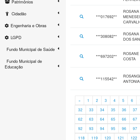
Patrimônios
ROSANA
Cidadão
***017692**
MENESE
CARVAL
Engenharia e Obras
ROSANA 
***308082**
LGPD
DOS SA
Fundo Municipal de Saúde
ROSANE 
***697202**
COSTA
Fundo Municipal de
Educação
ROSANG
***115542**
ANTONIA
«
1
2
3
4
5
6
32
33
34
35
36
37
62
63
64
65
66
67
92
93
94
95
96
97
118
119
120
121
122