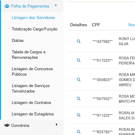
Folha de Pagamentos
Listagem dos Servidores
Detalhes
CPF
No
Totalização Cargo/Função
RONY LU
Diárias
***437582**
SILVA
Tabela de Cargos e
Remunerações
ROSA FE
***517223**
PEREIRA
Listagem de Concursos
Públicos
ROSA MA
***300823**
GOMES D
ABREU
Listagem de Serviços
Terceirizados
ROSA M
***007502**
BRITO F
Listagem de Contratos
ROSALIA
Listagem de Estagiários
***911222**
SALES DA
Convênios
ROSALIN
***823782**
FERREIR