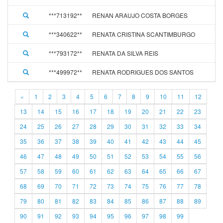
***713192**
RENAN ARAUJO COSTA BORGES
0
***340622**
RENATA CRISTINA SCANTIMBURGO
0
***793172**
RENATA DA SILVA REIS
0
***499972**
RENATA RODRIGUES DOS SANTOS
2
«
1
2
3
4
5
6
7
8
9
10
11
12
13
14
15
16
17
18
19
20
21
22
23
24
25
26
27
28
29
30
31
32
33
34
35
36
37
38
39
40
41
42
43
44
45
46
47
48
49
50
51
52
53
54
55
56
57
58
59
60
61
62
63
64
65
66
67
68
69
70
71
72
73
74
75
76
77
78
79
80
81
82
83
84
85
86
87
88
89
90
91
92
93
94
95
96
97
98
99