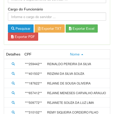
Cargo do Funcionário
Pesquisar
Exportar TXT
Exportar Excel
Exportar PDF
Detalhes
CPF
Nome
A
***259442**
REINALDO PEREIRA DA SILVA
1
***401502**
REIZANI DA SILVA SOUZA
0
***187622**
REJANE DE SOUSA OLIVEIRA
0
***657412**
REJANE MENESES CARVALHO ARAUJO
0
***509772**
REJANETE SOUZA DA LUZ LIMA
1
***310102**
REMY SIQUEIRA CORDEIRO FILHO
0