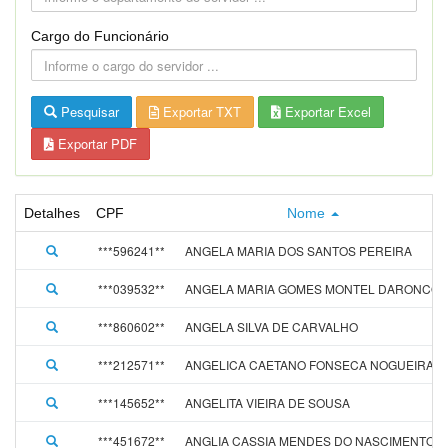
Cargo do Funcionário
Pesquisar
Exportar TXT
Exportar Excel
Exportar PDF
Detalhes
CPF
Nome
***596241**
ANGELA MARIA DOS SANTOS PEREIRA
***039532**
ANGELA MARIA GOMES MONTEL DARONCO
***860602**
ANGELA SILVA DE CARVALHO
***212571**
ANGELICA CAETANO FONSECA NOGUEIRA
***145652**
ANGELITA VIEIRA DE SOUSA
***451672**
ANGLIA CASSIA MENDES DO NASCIMENTO