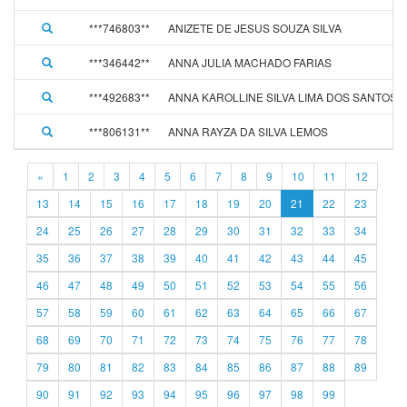
***746803**
ANIZETE DE JESUS SOUZA SILVA
***346442**
ANNA JULIA MACHADO FARIAS
***492683**
ANNA KAROLLINE SILVA LIMA DOS SANTOS
***806131**
ANNA RAYZA DA SILVA LEMOS
«
1
2
3
4
5
6
7
8
9
10
11
12
13
14
15
16
17
18
19
20
21
22
23
24
25
26
27
28
29
30
31
32
33
34
35
36
37
38
39
40
41
42
43
44
45
46
47
48
49
50
51
52
53
54
55
56
57
58
59
60
61
62
63
64
65
66
67
68
69
70
71
72
73
74
75
76
77
78
79
80
81
82
83
84
85
86
87
88
89
90
91
92
93
94
95
96
97
98
99